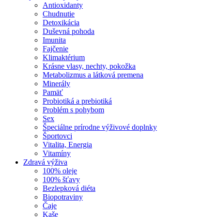
Antioxidanty
Chudnutie
Detoxikácia
Duševná pohoda
Imunita
Fajčenie
Klimaktérium
Krásne vlasy, nechty, pokožka
Metabolizmus a látková premena
Minerály
Pamäť
Probiotiká a prebiotiká
Problém s pohybom
Sex
Špeciálne prírodne výživové doplnky
Športovci
Vitalita, Energia
Vitamíny
Zdravá výživa
100% oleje
100% šťavy
Bezlepková diéta
Biopotraviny
Čaje
Kaše