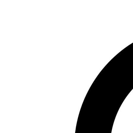
Preskočiť
na
obsah