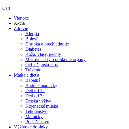
Cart
Vianoce
Akcia
Zdravie
Alergia
Bolesť
Chrípka a prechladnutie
Diabetes
Koža, vlasy, nechty
Močové cesty a pohlavné orgány
Oči, uši, ústa, nos
Trávenie
Matka a dieťa
Bábätká
Budúce mamičky
Deti od 1r.
Deti od 3r.
Detská výživa
Kojenecké mlieka
Tehotenstvo
Mamičky
Príslušenstvo
Výživové doplnky