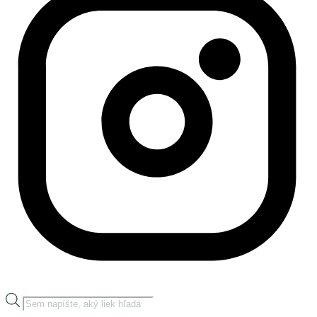
Products
search