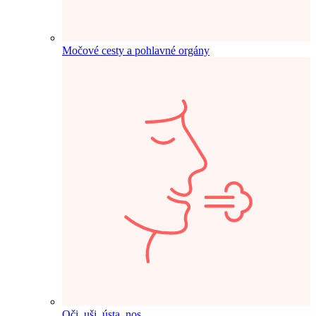
Močové cesty a pohlavné orgány
Oči, uši, ústa, nos