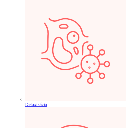
Detoxikácia