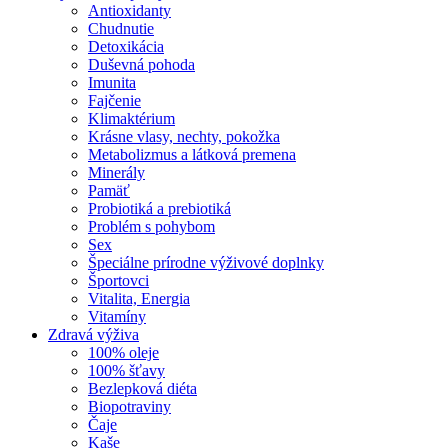
Antioxidanty
Chudnutie
Detoxikácia
Duševná pohoda
Imunita
Fajčenie
Klimaktérium
Krásne vlasy, nechty, pokožka
Metabolizmus a látková premena
Minerály
Pamäť
Probiotiká a prebiotiká
Problém s pohybom
Sex
Špeciálne prírodne výživové doplnky
Športovci
Vitalita, Energia
Vitamíny
Zdravá výživa
100% oleje
100% šťavy
Bezlepková diéta
Biopotraviny
Čaje
Kaše