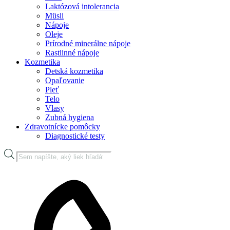
Laktózová intolerancia
Müsli
Nápoje
Oleje
Prírodné minerálne nápoje
Rastlinné nápoje
Kozmetika
Detská kozmetika
Opaľovanie
Pleť
Telo
Vlasy
Zubná hygiena
Zdravotnícke pomôcky
Diagnostické testy
Products
search