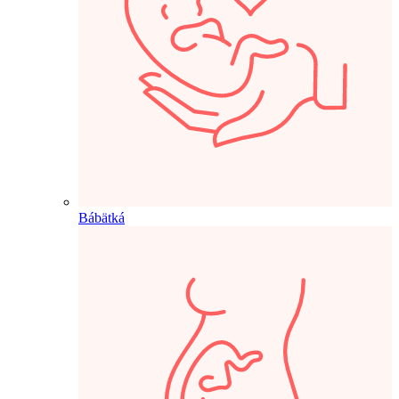
Bábätká