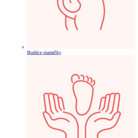
Budúce mamičky