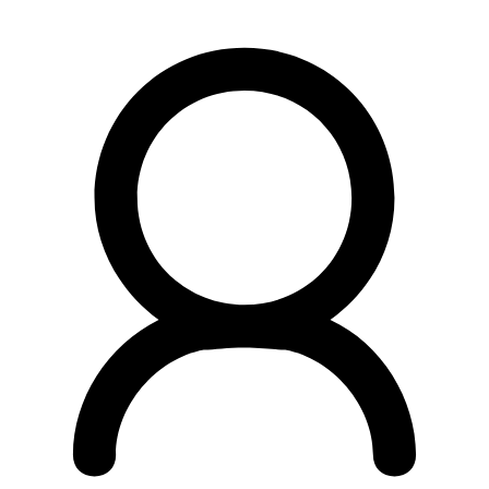
Preskočiť
na
obsah