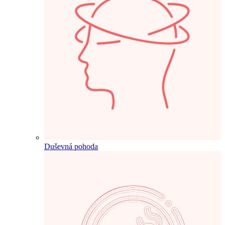
Duševná pohoda