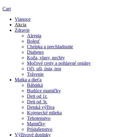
Cart
Vianoce
Akcia
Zdravie
Alergia
Bolesť
Chrípka a prechladnutie
Diabetes
Koža, vlasy, nechty
Močové cesty a pohlavné orgány
Oči, uši, ústa, nos
Trávenie
Matka a dieťa
Bábätká
Budúce mamičky
Deti od 1r.
Deti od 3r.
Detská výživa
Kojenecké mlieka
Tehotenstvo
Mamičky
Príslušenstvo
Výživové doplnky