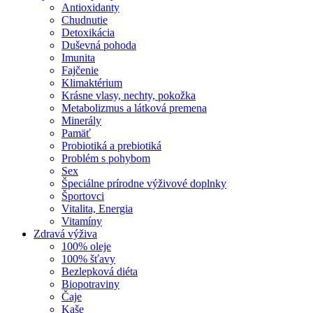
Antioxidanty
Chudnutie
Detoxikácia
Duševná pohoda
Imunita
Fajčenie
Klimaktérium
Krásne vlasy, nechty, pokožka
Metabolizmus a látková premena
Minerály
Pamäť
Probiotiká a prebiotiká
Problém s pohybom
Sex
Špeciálne prírodne výživové doplnky
Športovci
Vitalita, Energia
Vitamíny
Zdravá výživa
100% oleje
100% šťavy
Bezlepková diéta
Biopotraviny
Čaje
Kaše