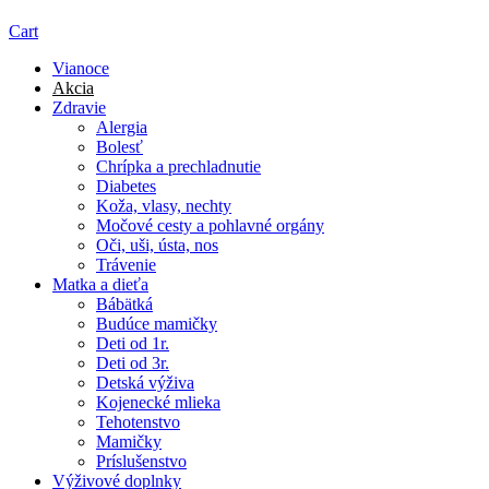
Cart
Vianoce
Akcia
Zdravie
Alergia
Bolesť
Chrípka a prechladnutie
Diabetes
Koža, vlasy, nechty
Močové cesty a pohlavné orgány
Oči, uši, ústa, nos
Trávenie
Matka a dieťa
Bábätká
Budúce mamičky
Deti od 1r.
Deti od 3r.
Detská výživa
Kojenecké mlieka
Tehotenstvo
Mamičky
Príslušenstvo
Výživové doplnky