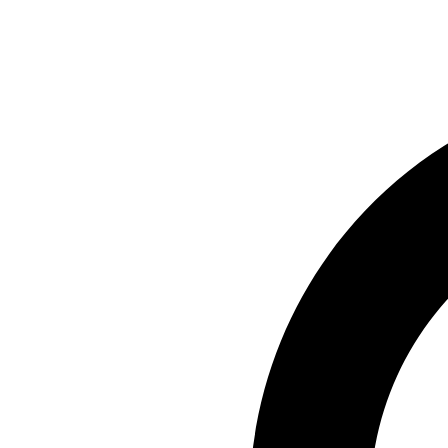
Preskočiť
na
obsah