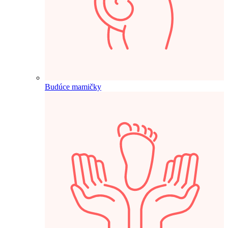
Budúce mamičky