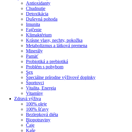
Antioxidanty
Chudnutie
Detoxikácia
Duševná pohoda
Imunita
Fajčenie
Klimaktérium
Krásne vlasy, nechty, pokožka
Metabolizmus a látková premena
Minerály
Pamäť
Probiotiká a prebiotiká
Problém s pohybom
Sex
Špeciálne prírodne výživové doplnky
Športovci
Vitalita, Energia
Vitamíny
Zdravá výživa
100% oleje
100% šťavy
Bezlepková diéta
Biopotraviny
Čaje
Kaše