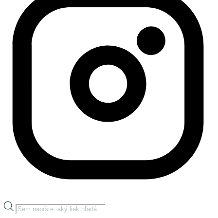
Products
search