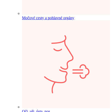
Močové cesty a pohlavné orgány
Oči, uši, ústa, nos