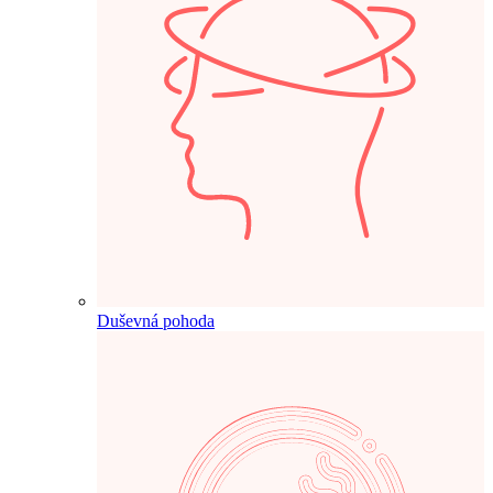
Duševná pohoda