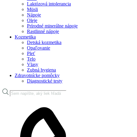
Laktózová intolerancia
Müsli
Nápoje
Oleje
Prírodné minerálne nápoje
Rastlinné nápoje
Kozmetika
Detská kozmetika
Opaľovanie
Pleť
Telo
Vlasy
Zubná hygiena
Zdravotnícke pomôcky
Diagnostické testy
Products
search