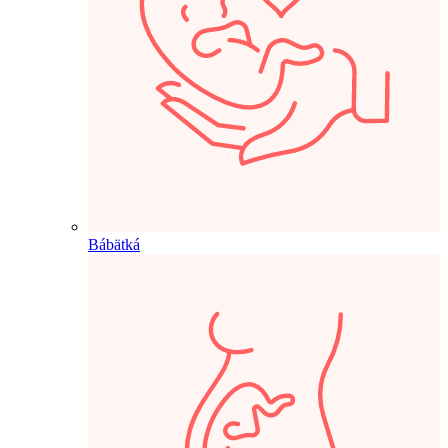
Bábätká