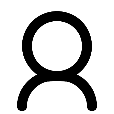
Preskočiť
na
obsah