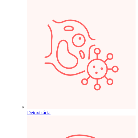
Detoxikácia