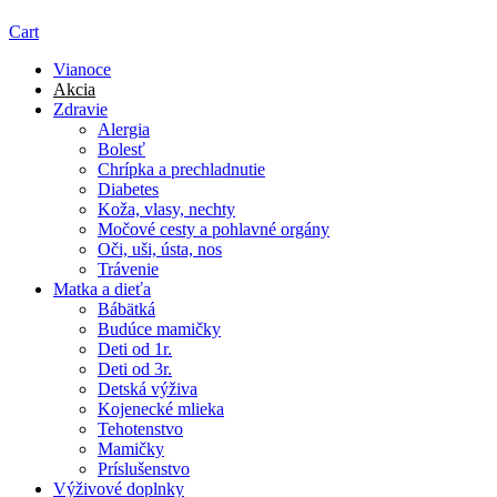
Cart
Vianoce
Akcia
Zdravie
Alergia
Bolesť
Chrípka a prechladnutie
Diabetes
Koža, vlasy, nechty
Močové cesty a pohlavné orgány
Oči, uši, ústa, nos
Trávenie
Matka a dieťa
Bábätká
Budúce mamičky
Deti od 1r.
Deti od 3r.
Detská výživa
Kojenecké mlieka
Tehotenstvo
Mamičky
Príslušenstvo
Výživové doplnky