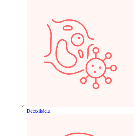
Detoxikácia