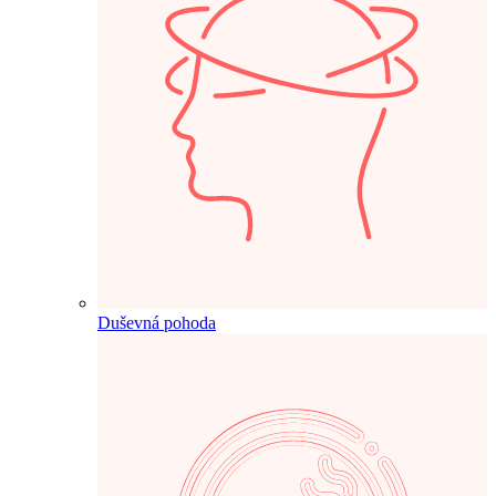
Duševná pohoda