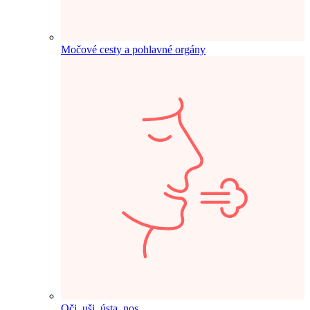
Močové cesty a pohlavné orgány
Oči, uši, ústa, nos