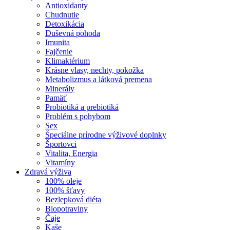
Antioxidanty
Chudnutie
Detoxikácia
Duševná pohoda
Imunita
Fajčenie
Klimaktérium
Krásne vlasy, nechty, pokožka
Metabolizmus a látková premena
Minerály
Pamäť
Probiotiká a prebiotiká
Problém s pohybom
Sex
Špeciálne prírodne výživové doplnky
Športovci
Vitalita, Energia
Vitamíny
Zdravá výživa
100% oleje
100% šťavy
Bezlepková diéta
Biopotraviny
Čaje
Kaše