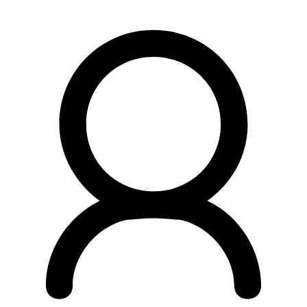
Preskočiť
na
obsah