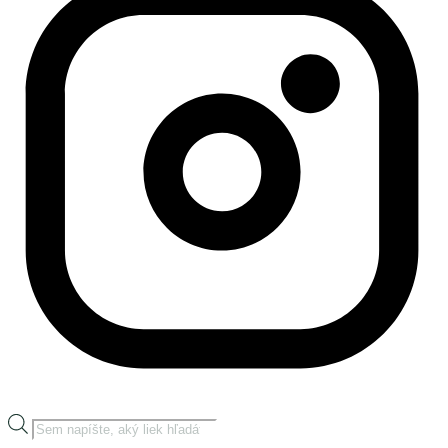
Products
search