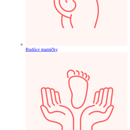
Budúce mamičky