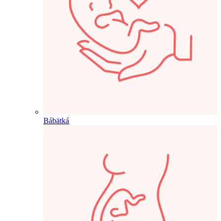
Bábätká