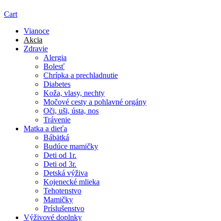
Cart
Vianoce
Akcia
Zdravie
Alergia
Bolesť
Chrípka a prechladnutie
Diabetes
Koža, vlasy, nechty
Močové cesty a pohlavné orgány
Oči, uši, ústa, nos
Trávenie
Matka a dieťa
Bábätká
Budúce mamičky
Deti od 1r.
Deti od 3r.
Detská výživa
Kojenecké mlieka
Tehotenstvo
Mamičky
Príslušenstvo
Výživové doplnky