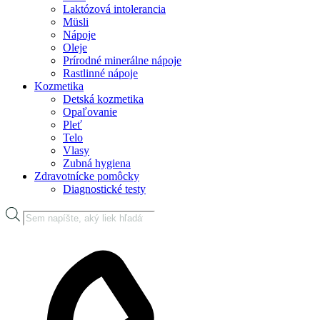
Laktózová intolerancia
Müsli
Nápoje
Oleje
Prírodné minerálne nápoje
Rastlinné nápoje
Kozmetika
Detská kozmetika
Opaľovanie
Pleť
Telo
Vlasy
Zubná hygiena
Zdravotnícke pomôcky
Diagnostické testy
Products
search