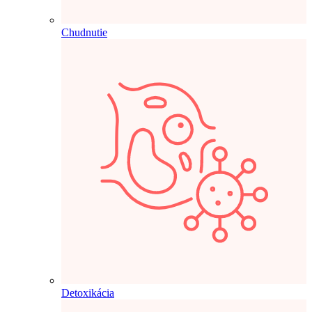
Chudnutie
Detoxikácia