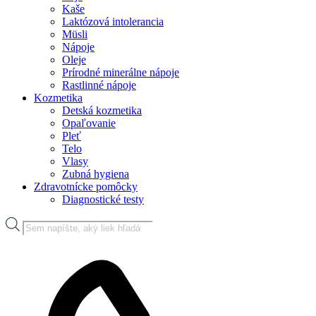
Kaše
Laktózová intolerancia
Müsli
Nápoje
Oleje
Prírodné minerálne nápoje
Rastlinné nápoje
Kozmetika
Detská kozmetika
Opaľovanie
Pleť
Telo
Vlasy
Zubná hygiena
Zdravotnícke pomôcky
Diagnostické testy
Products
search