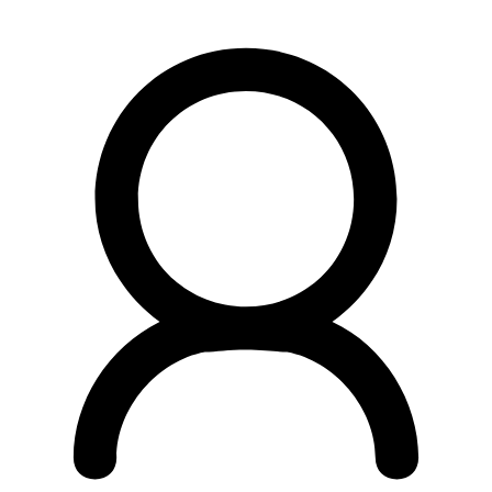
Preskočiť
na
obsah