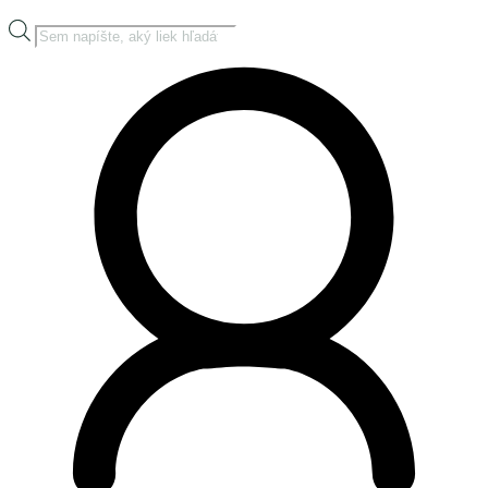
Products
search