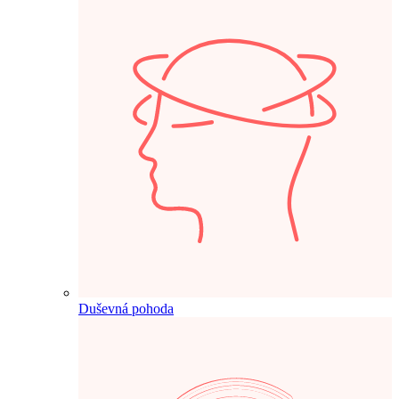
Duševná pohoda