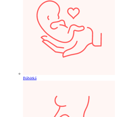
Bábätká