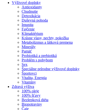
Výživové doplnky
Antioxidanty
Chudnutie
Detoxikácia
Duševná pohoda
Imunita
Fajčenie
Klimaktérium
Krásne vlasy, nechty, pokožka
Metabolizmus a látková premena
Minerály
Pamäť
Probiotiká a prebiotiká
Problém s pohybom
Sex
Špeciálne prírodne výživové doplnky
Športovci
Vitalita, Energia
Vitamíny
Zdravá výživa
100% oleje
100% šťavy
Bezlepková diéta
Biopotraviny
Čaje