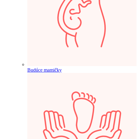
Budúce mamičky