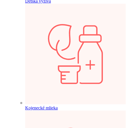
Detská výživa
Kojenecké mlieka