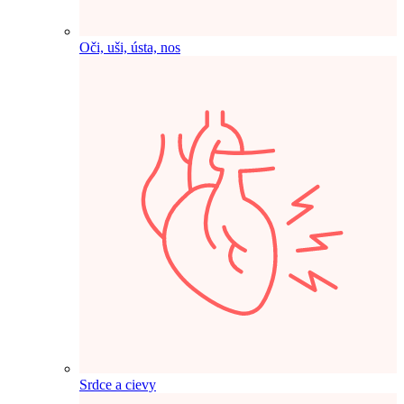
Oči, uši, ústa, nos
Srdce a cievy