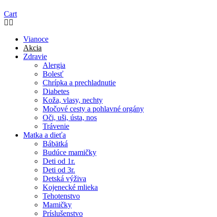
Cart
Vianoce
Akcia
Zdravie
Alergia
Bolesť
Chrípka a prechladnutie
Diabetes
Koža, vlasy, nechty
Močové cesty a pohlavné orgány
Oči, uši, ústa, nos
Trávenie
Matka a dieťa
Bábätká
Budúce mamičky
Deti od 1r.
Deti od 3r.
Detská výživa
Kojenecké mlieka
Tehotenstvo
Mamičky
Príslušenstvo