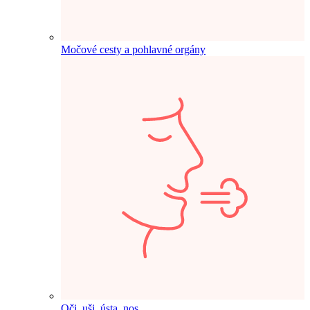
Močové cesty a pohlavné orgány
Oči, uši, ústa, nos