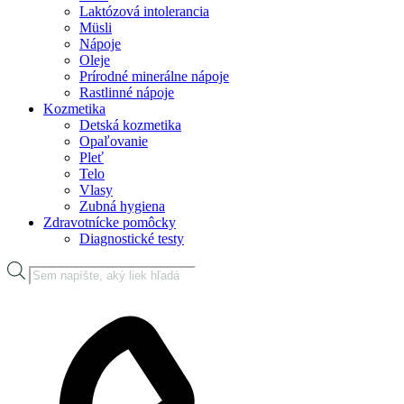
Laktózová intolerancia
Müsli
Nápoje
Oleje
Prírodné minerálne nápoje
Rastlinné nápoje
Kozmetika
Detská kozmetika
Opaľovanie
Pleť
Telo
Vlasy
Zubná hygiena
Zdravotnícke pomôcky
Diagnostické testy
Products
search