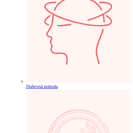
Duševná pohoda