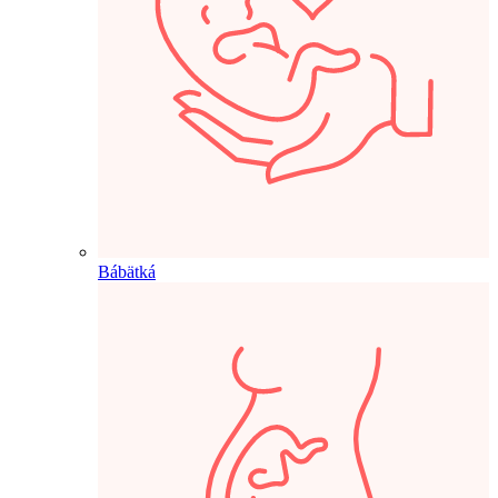
Bábätká