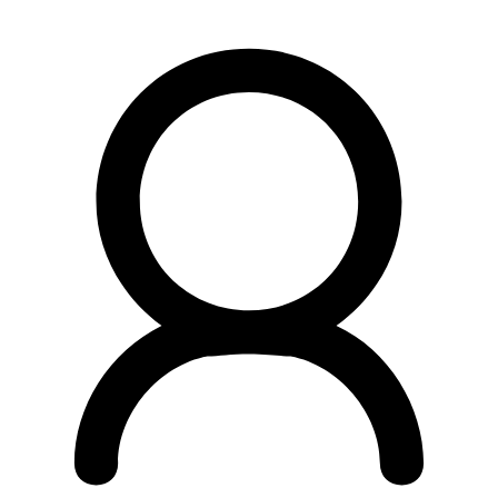
Preskočiť
na
obsah