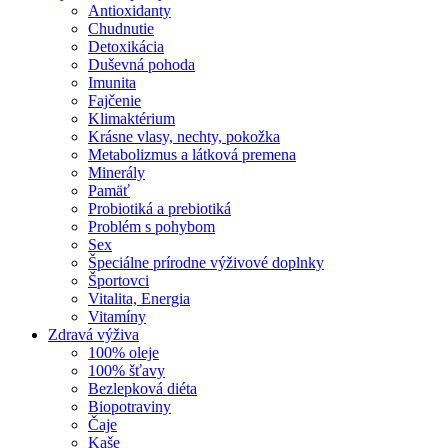
Antioxidanty
Chudnutie
Detoxikácia
Duševná pohoda
Imunita
Fajčenie
Klimaktérium
Krásne vlasy, nechty, pokožka
Metabolizmus a látková premena
Minerály
Pamäť
Probiotiká a prebiotiká
Problém s pohybom
Sex
Špeciálne prírodne výživové doplnky
Športovci
Vitalita, Energia
Vitamíny
Zdravá výživa
100% oleje
100% šťavy
Bezlepková diéta
Biopotraviny
Čaje
Kaše