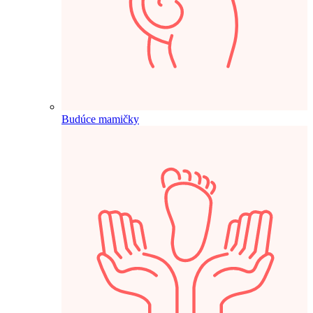
Budúce mamičky