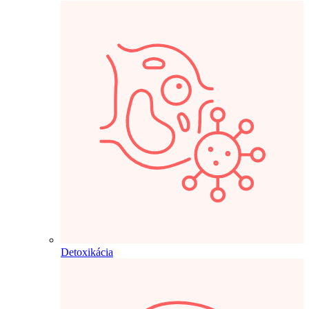
Detoxikácia