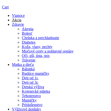
Cart
Vianoce
Akcia
Zdravie
Alergia
Bolesť
Chrípka a prechladnutie
Diabetes
Koža, vlasy, nechty
Močové cesty a pohlavné orgány
Oči, uši, ústa, nos
Trávenie
Matka a dieťa
Bábätká
Budúce mamičky
Deti od 1r.
Deti od 3r.
Detská výživa
Kojenecké mlieka
Tehotenstvo
Mamičky
Príslušenstvo
Výživové doplnky