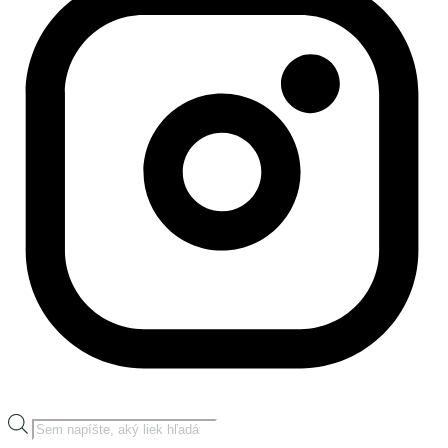
Products
search