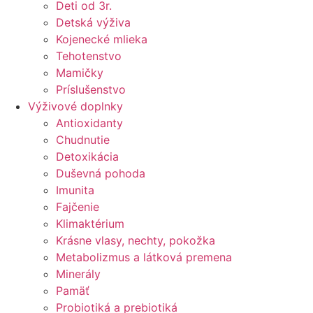
Deti od 3r.
Detská výživa
Kojenecké mlieka
Tehotenstvo
Mamičky
Príslušenstvo
Výživové doplnky
Antioxidanty
Chudnutie
Detoxikácia
Duševná pohoda
Imunita
Fajčenie
Klimaktérium
Krásne vlasy, nechty, pokožka
Metabolizmus a látková premena
Minerály
Pamäť
Probiotiká a prebiotiká