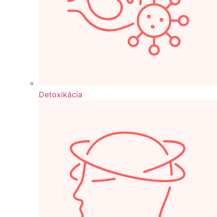
Detoxikácia