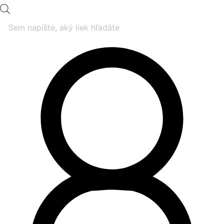
Products
search