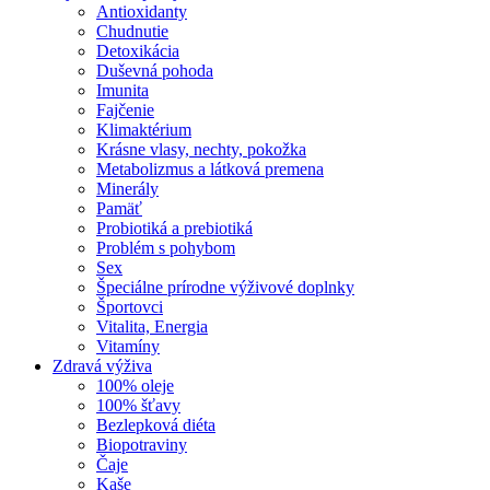
Antioxidanty
Chudnutie
Detoxikácia
Duševná pohoda
Imunita
Fajčenie
Klimaktérium
Krásne vlasy, nechty, pokožka
Metabolizmus a látková premena
Minerály
Pamäť
Probiotiká a prebiotiká
Problém s pohybom
Sex
Špeciálne prírodne výživové doplnky
Športovci
Vitalita, Energia
Vitamíny
Zdravá výživa
100% oleje
100% šťavy
Bezlepková diéta
Biopotraviny
Čaje
Kaše