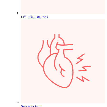
Oči, uši, ústa, nos
Srdce a cievy