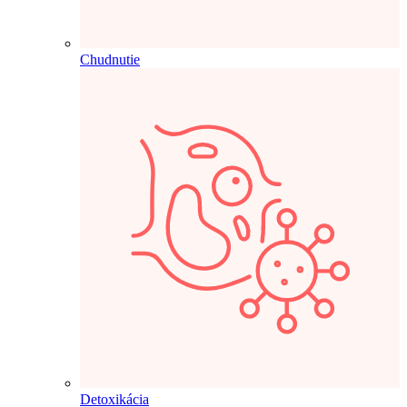
Chudnutie
Detoxikácia