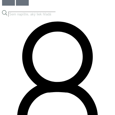
Products
search