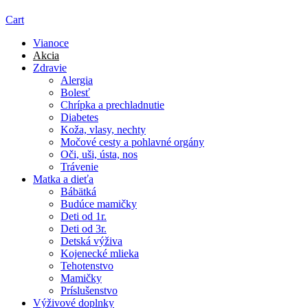
Cart
Vianoce
Akcia
Zdravie
Alergia
Bolesť
Chrípka a prechladnutie
Diabetes
Koža, vlasy, nechty
Močové cesty a pohlavné orgány
Oči, uši, ústa, nos
Trávenie
Matka a dieťa
Bábätká
Budúce mamičky
Deti od 1r.
Deti od 3r.
Detská výživa
Kojenecké mlieka
Tehotenstvo
Mamičky
Príslušenstvo
Výživové doplnky