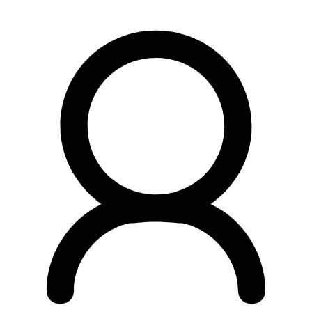
Preskočiť
na
obsah