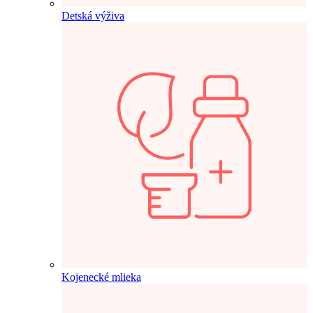
Detská výživa
Kojenecké mlieka