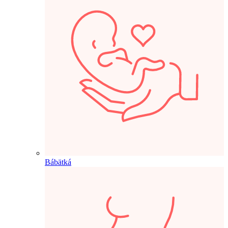
Bábätká