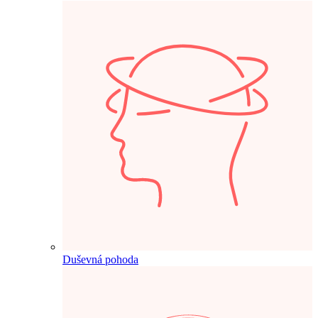
Duševná pohoda