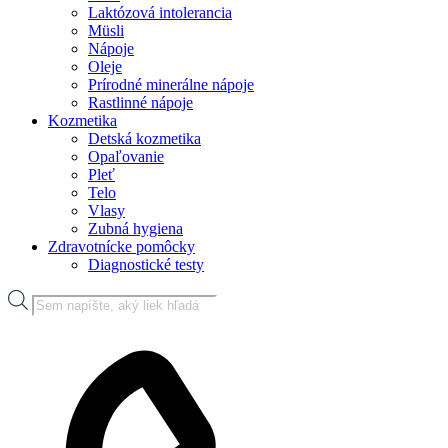
Laktózová intolerancia
Müsli
Nápoje
Oleje
Prírodné minerálne nápoje
Rastlinné nápoje
Kozmetika
Detská kozmetika
Opaľovanie
Pleť
Telo
Vlasy
Zubná hygiena
Zdravotnícke pomôcky
Diagnostické testy
Products
search