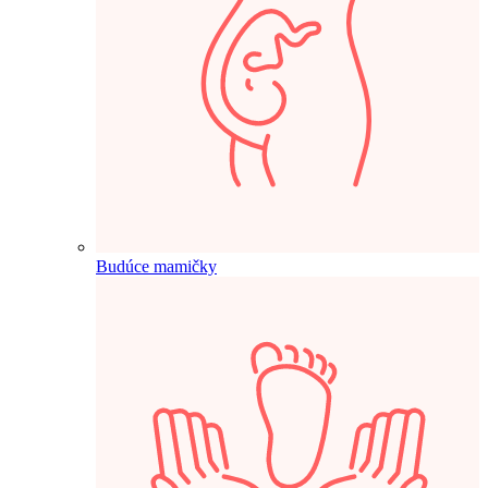
Budúce mamičky