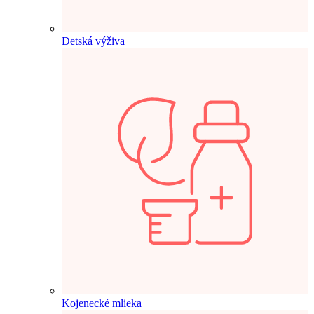
Detská výživa
Kojenecké mlieka