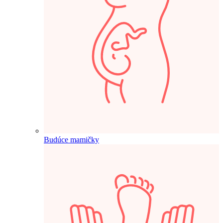
Budúce mamičky