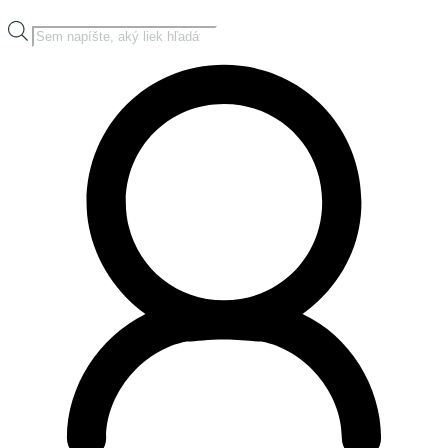
Products
search