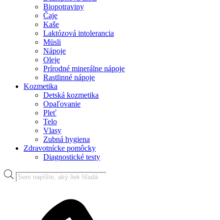
Biopotraviny
Čaje
Kaše
Laktózová intolerancia
Müsli
Nápoje
Oleje
Prírodné minerálne nápoje
Rastlinné nápoje
Kozmetika
Detská kozmetika
Opaľovanie
Pleť
Telo
Vlasy
Zubná hygiena
Zdravotnícke pomôcky
Diagnostické testy
Products
search