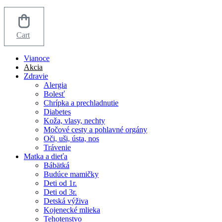
Cart
Vianoce
Akcia
Zdravie
Alergia
Bolesť
Chrípka a prechladnutie
Diabetes
Koža, vlasy, nechty
Močové cesty a pohlavné orgány
Oči, uši, ústa, nos
Trávenie
Matka a dieťa
Bábätká
Budúce mamičky
Deti od 1r.
Deti od 3r.
Detská výživa
Kojenecké mlieka
Tehotenstvo