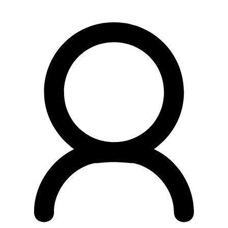
Preskočiť
na
obsah