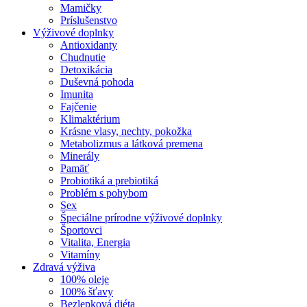
Mamičky
Príslušenstvo
Výživové doplnky
Antioxidanty
Chudnutie
Detoxikácia
Duševná pohoda
Imunita
Fajčenie
Klimaktérium
Krásne vlasy, nechty, pokožka
Metabolizmus a látková premena
Minerály
Pamäť
Probiotiká a prebiotiká
Problém s pohybom
Sex
Špeciálne prírodne výživové doplnky
Športovci
Vitalita, Energia
Vitamíny
Zdravá výživa
100% oleje
100% šťavy
Bezlepková diéta