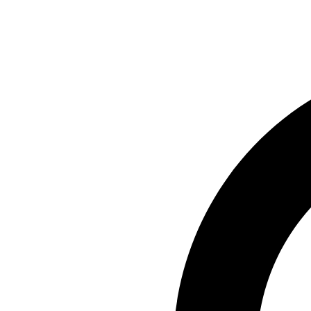
Preskočiť
na
obsah