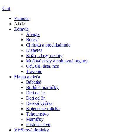
Cart
Vianoce
Akcia
Zdravie
Alergia
Bolesť
Chrípka a prechladnutie
Diabetes
Koža, vlasy, nechty
Močové cesty a pohlavné orgány
Oči, uši, ústa, nos
Trávenie
Matka a dieťa
Bábätká
Budúce mamičky
Deti od 1r.
Deti od 3r.
Detská výživa
Kojenecké mlieka
Tehotenstvo
Mamičky
Príslušenstvo
Výživové doplnky