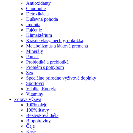
Antioxidanty
Chudnutie
Detoxikácia
Duševná pohoda
Imunita
Fajčenie
Klimaktérium
Krásne vlasy, nechty, pokožka
Metabolizmus a látková premena
Minerály
Pamäť
Probiotiká a prebiotiká
Problém s pohybom
Sex
Špeciálne prírodne výživové doplnky
Športovci
Vitalita, Energia
Vitamíny
Zdravá výživa
100% oleje
100% šťavy
Bezlepková diéta
Biopotraviny
Čaje
Kaše