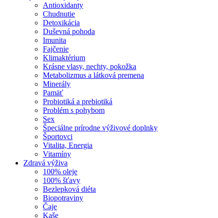
Antioxidanty
Chudnutie
Detoxikácia
Duševná pohoda
Imunita
Fajčenie
Klimaktérium
Krásne vlasy, nechty, pokožka
Metabolizmus a látková premena
Minerály
Pamäť
Probiotiká a prebiotiká
Problém s pohybom
Sex
Špeciálne prírodne výživové doplnky
Športovci
Vitalita, Energia
Vitamíny
Zdravá výživa
100% oleje
100% šťavy
Bezlepková diéta
Biopotraviny
Čaje
Kaše