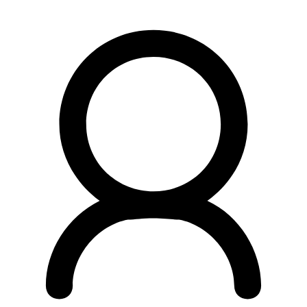
Preskočiť
na
obsah