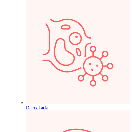
Detoxikácia