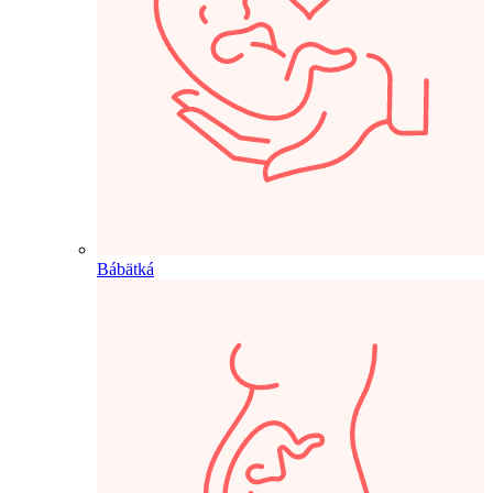
Bábätká