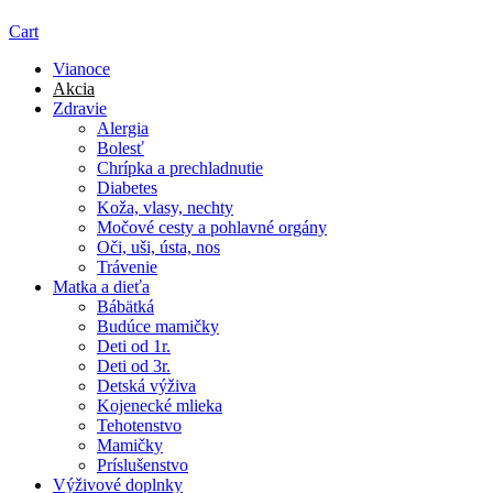
Cart
Vianoce
Akcia
Zdravie
Alergia
Bolesť
Chrípka a prechladnutie
Diabetes
Koža, vlasy, nechty
Močové cesty a pohlavné orgány
Oči, uši, ústa, nos
Trávenie
Matka a dieťa
Bábätká
Budúce mamičky
Deti od 1r.
Deti od 3r.
Detská výživa
Kojenecké mlieka
Tehotenstvo
Mamičky
Príslušenstvo
Výživové doplnky