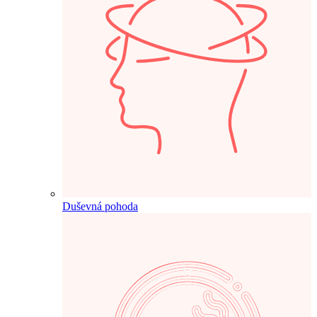
Duševná pohoda