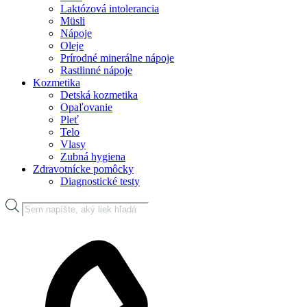
Laktózová intolerancia
Müsli
Nápoje
Oleje
Prírodné minerálne nápoje
Rastlinné nápoje
Kozmetika
Detská kozmetika
Opaľovanie
Pleť
Telo
Vlasy
Zubná hygiena
Zdravotnícke pomôcky
Diagnostické testy
Products
search