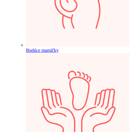
Budúce mamičky