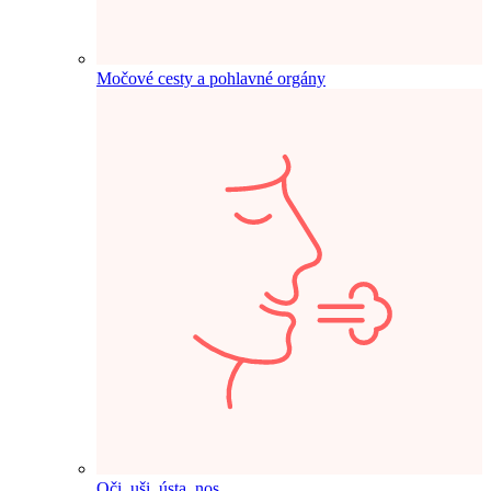
Močové cesty a pohlavné orgány
Oči, uši, ústa, nos