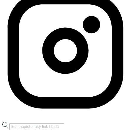
Products
search