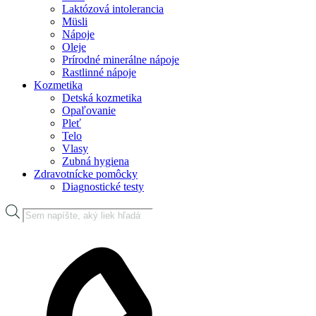
Laktózová intolerancia
Müsli
Nápoje
Oleje
Prírodné minerálne nápoje
Rastlinné nápoje
Kozmetika
Detská kozmetika
Opaľovanie
Pleť
Telo
Vlasy
Zubná hygiena
Zdravotnícke pomôcky
Diagnostické testy
Products
search