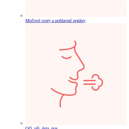
Močové cesty a pohlavné orgány
Oči, uši, ústa, nos