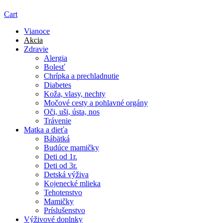
Cart
Vianoce
Akcia
Zdravie
Alergia
Bolesť
Chrípka a prechladnutie
Diabetes
Koža, vlasy, nechty
Močové cesty a pohlavné orgány
Oči, uši, ústa, nos
Trávenie
Matka a dieťa
Bábätká
Budúce mamičky
Deti od 1r.
Deti od 3r.
Detská výživa
Kojenecké mlieka
Tehotenstvo
Mamičky
Príslušenstvo
Výživové doplnky