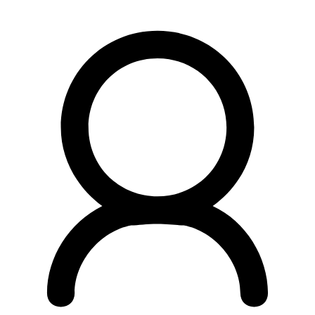
Preskočiť
na
obsah