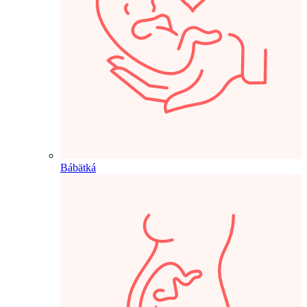
Bábätká