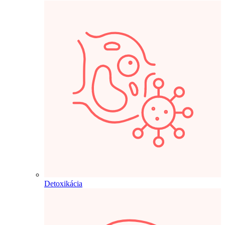
Detoxikácia