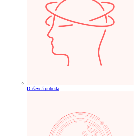
Duševná pohoda