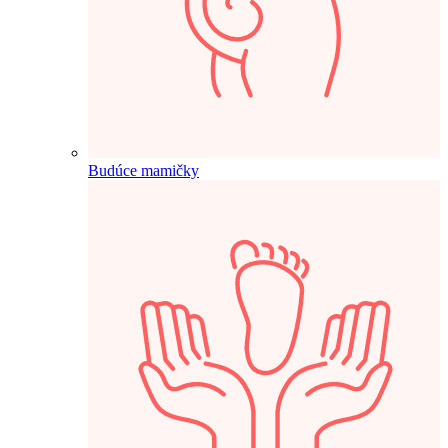
Budúce mamičky