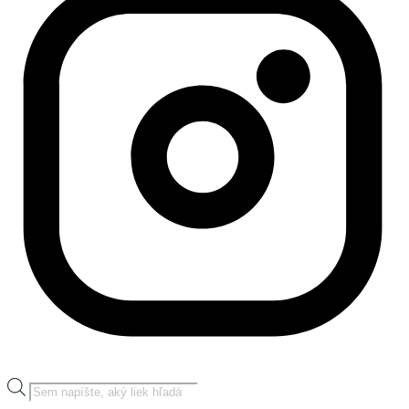
Products
search