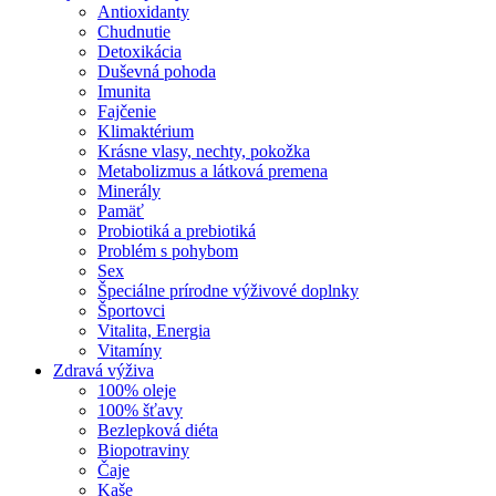
Antioxidanty
Chudnutie
Detoxikácia
Duševná pohoda
Imunita
Fajčenie
Klimaktérium
Krásne vlasy, nechty, pokožka
Metabolizmus a látková premena
Minerály
Pamäť
Probiotiká a prebiotiká
Problém s pohybom
Sex
Špeciálne prírodne výživové doplnky
Športovci
Vitalita, Energia
Vitamíny
Zdravá výživa
100% oleje
100% šťavy
Bezlepková diéta
Biopotraviny
Čaje
Kaše