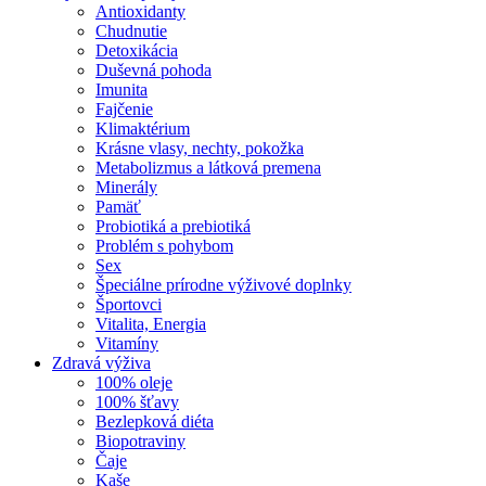
Antioxidanty
Chudnutie
Detoxikácia
Duševná pohoda
Imunita
Fajčenie
Klimaktérium
Krásne vlasy, nechty, pokožka
Metabolizmus a látková premena
Minerály
Pamäť
Probiotiká a prebiotiká
Problém s pohybom
Sex
Špeciálne prírodne výživové doplnky
Športovci
Vitalita, Energia
Vitamíny
Zdravá výživa
100% oleje
100% šťavy
Bezlepková diéta
Biopotraviny
Čaje
Kaše