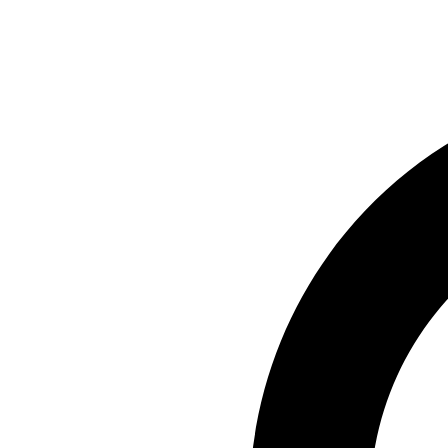
Preskočiť
na
obsah