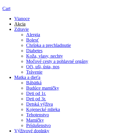
Cart
Vianoce
Akcia
Zdravie
Alergia
Bolesť
Chrípka a prechladnutie
Diabetes
Koža, vlasy, nechty
Močové cesty a pohlavné orgány
Oči, uši, ústa, nos
Trávenie
Matka a dieťa
Bábätká
Budúce mamičky
Deti od 1r.
Deti od 3r.
Detská výživa
Kojenecké mlieka
Tehotenstvo
Mamičky
Príslušenstvo
Výživové doplnky