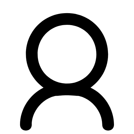
Preskočiť
na
obsah