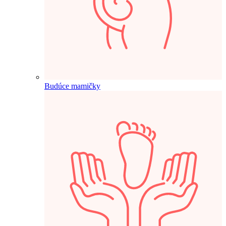
Budúce mamičky