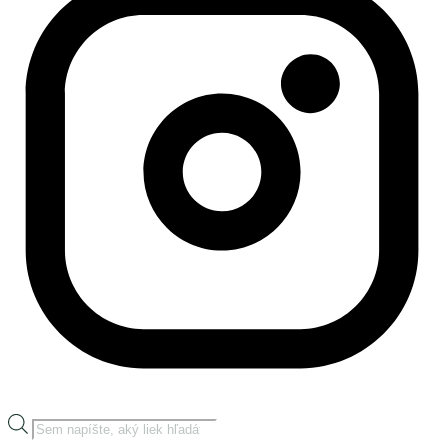
Products
search