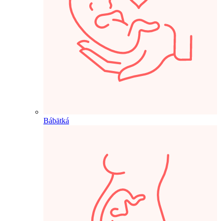
Bábätká