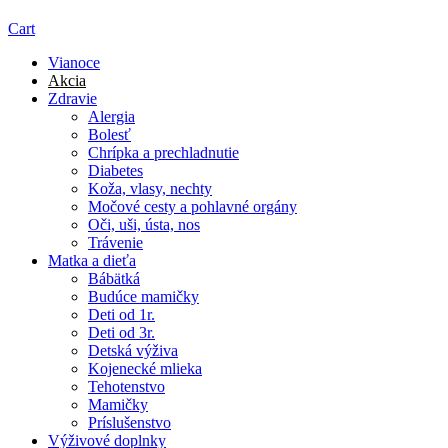
Cart
Vianoce
Akcia
Zdravie
Alergia
Bolesť
Chrípka a prechladnutie
Diabetes
Koža, vlasy, nechty
Močové cesty a pohlavné orgány
Oči, uši, ústa, nos
Trávenie
Matka a dieťa
Bábätká
Budúce mamičky
Deti od 1r.
Deti od 3r.
Detská výživa
Kojenecké mlieka
Tehotenstvo
Mamičky
Príslušenstvo
Výživové doplnky