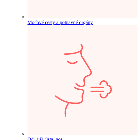
Močové cesty a pohlavné orgány
Oči, uši, ústa, nos