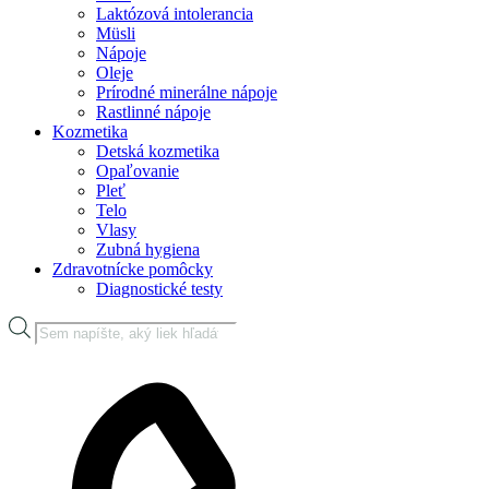
Laktózová intolerancia
Müsli
Nápoje
Oleje
Prírodné minerálne nápoje
Rastlinné nápoje
Kozmetika
Detská kozmetika
Opaľovanie
Pleť
Telo
Vlasy
Zubná hygiena
Zdravotnícke pomôcky
Diagnostické testy
Products
search