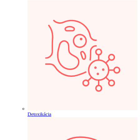
Detoxikácia