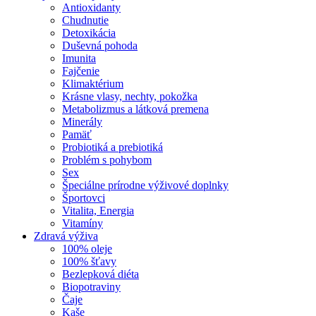
Antioxidanty
Chudnutie
Detoxikácia
Duševná pohoda
Imunita
Fajčenie
Klimaktérium
Krásne vlasy, nechty, pokožka
Metabolizmus a látková premena
Minerály
Pamäť
Probiotiká a prebiotiká
Problém s pohybom
Sex
Špeciálne prírodne výživové doplnky
Športovci
Vitalita, Energia
Vitamíny
Zdravá výživa
100% oleje
100% šťavy
Bezlepková diéta
Biopotraviny
Čaje
Kaše