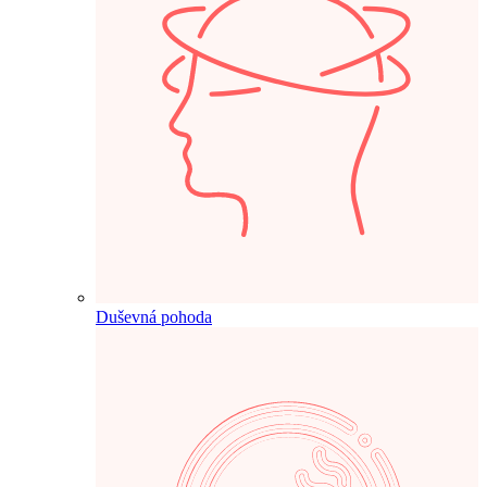
Duševná pohoda