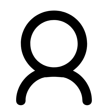
Preskočiť
na
obsah