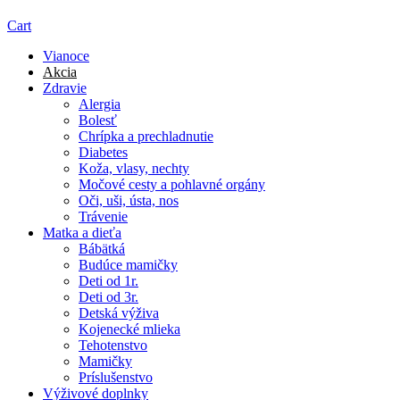
Cart
Vianoce
Akcia
Zdravie
Alergia
Bolesť
Chrípka a prechladnutie
Diabetes
Koža, vlasy, nechty
Močové cesty a pohlavné orgány
Oči, uši, ústa, nos
Trávenie
Matka a dieťa
Bábätká
Budúce mamičky
Deti od 1r.
Deti od 3r.
Detská výživa
Kojenecké mlieka
Tehotenstvo
Mamičky
Príslušenstvo
Výživové doplnky