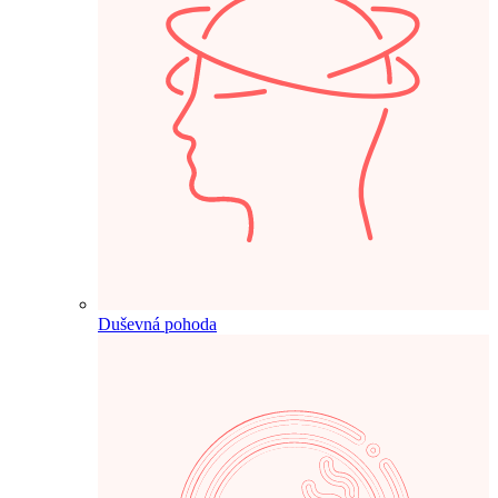
Duševná pohoda