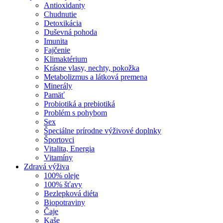
Antioxidanty
Chudnutie
Detoxikácia
Duševná pohoda
Imunita
Fajčenie
Klimaktérium
Krásne vlasy, nechty, pokožka
Metabolizmus a látková premena
Minerály
Pamäť
Probiotiká a prebiotiká
Problém s pohybom
Sex
Špeciálne prírodne výživové doplnky
Športovci
Vitalita, Energia
Vitamíny
Zdravá výživa
100% oleje
100% šťavy
Bezlepková diéta
Biopotraviny
Čaje
Kaše