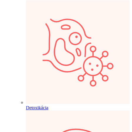
Detoxikácia