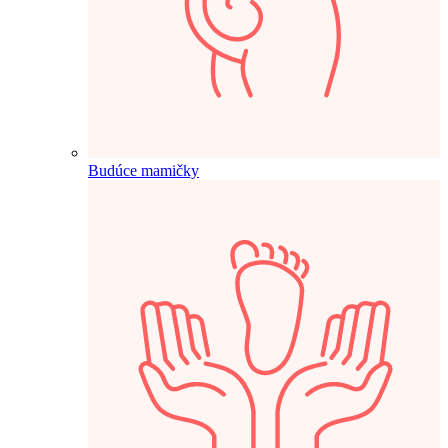
Budúce mamičky