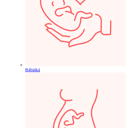
Bábätká