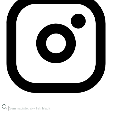
Products
search