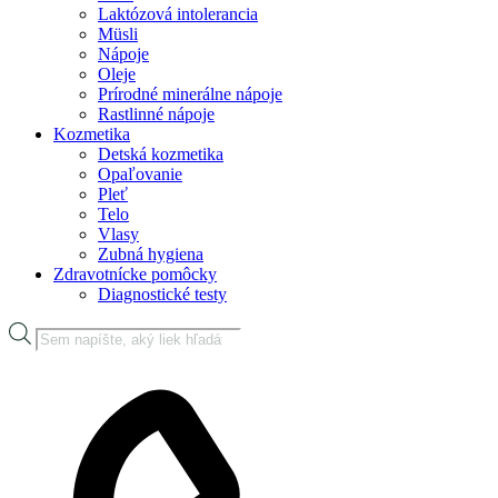
Laktózová intolerancia
Müsli
Nápoje
Oleje
Prírodné minerálne nápoje
Rastlinné nápoje
Kozmetika
Detská kozmetika
Opaľovanie
Pleť
Telo
Vlasy
Zubná hygiena
Zdravotnícke pomôcky
Diagnostické testy
Products
search