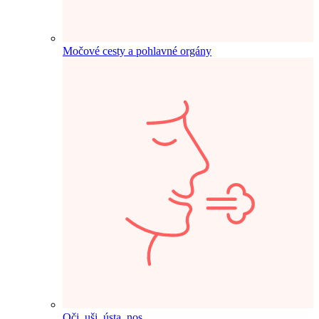
Močové cesty a pohlavné orgány
Oči, uši, ústa, nos