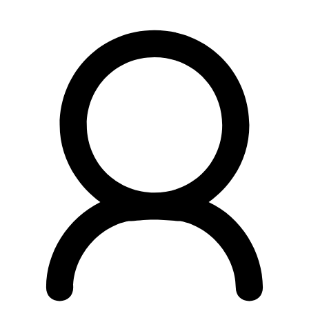
Preskočiť
na
obsah