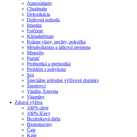
Antioxidanty
Chudnutie
Detoxikácia
Duševná pohoda
Imunita
Fajčenie
Klimaktérium
Krásne vlasy, nechty, pokožka
Metabolizmus a látková premena
Minerály
Pamäť
Probiotiká a prebiotiká
Problém s pohybom
Sex
Špeciálne prírodne výživové doplnky
Športovci
Vitalita, Energia
Vitamíny
Zdravá výživa
100% oleje
100% šťavy
Bezlepková diéta
Biopotraviny
Čaje
Kaše