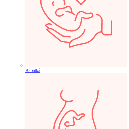
Bábätká