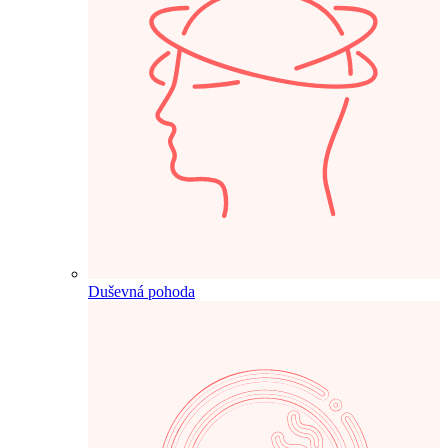
Duševná pohoda