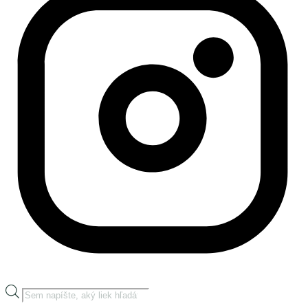
Products
search