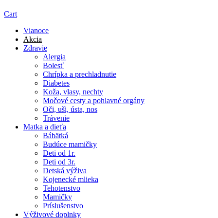
Cart
Vianoce
Akcia
Zdravie
Alergia
Bolesť
Chrípka a prechladnutie
Diabetes
Koža, vlasy, nechty
Močové cesty a pohlavné orgány
Oči, uši, ústa, nos
Trávenie
Matka a dieťa
Bábätká
Budúce mamičky
Deti od 1r.
Deti od 3r.
Detská výživa
Kojenecké mlieka
Tehotenstvo
Mamičky
Príslušenstvo
Výživové doplnky