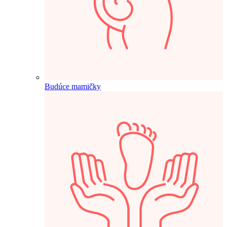
Budúce mamičky