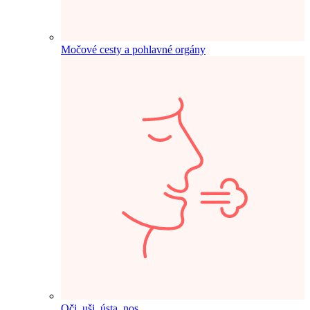
Močové cesty a pohlavné orgány
Oči, uši, ústa, nos