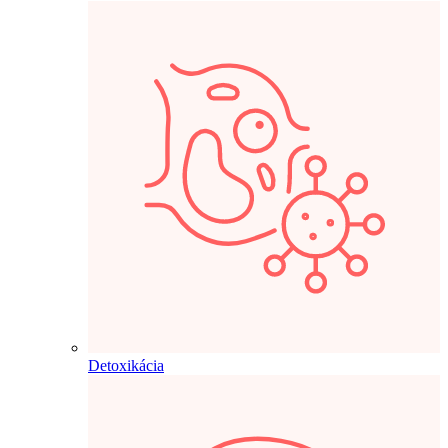
Detoxikácia