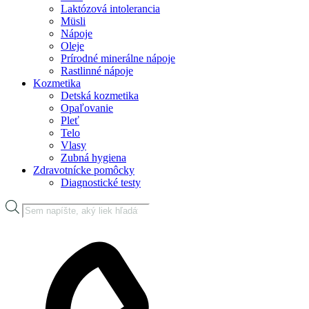
Laktózová intolerancia
Müsli
Nápoje
Oleje
Prírodné minerálne nápoje
Rastlinné nápoje
Kozmetika
Detská kozmetika
Opaľovanie
Pleť
Telo
Vlasy
Zubná hygiena
Zdravotnícke pomôcky
Diagnostické testy
Products
search