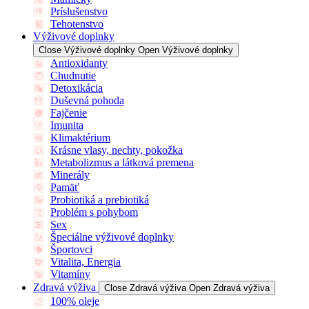
Príslušenstvo
Tehotenstvo
Výživové doplnky
Close Výživové doplnky
Open Výživové doplnky
Antioxidanty
Chudnutie
Detoxikácia
Duševná pohoda
Fajčenie
Imunita
Klimaktérium
Krásne vlasy, nechty, pokožka
Metabolizmus a látková premena
Minerály
Pamäť
Probiotiká a prebiotiká
Problém s pohybom
Sex
Špeciálne výživové doplnky
Športovci
Vitalita, Energia
Vitamíny
Zdravá výživa
Close Zdravá výživa
Open Zdravá výživa
100% oleje