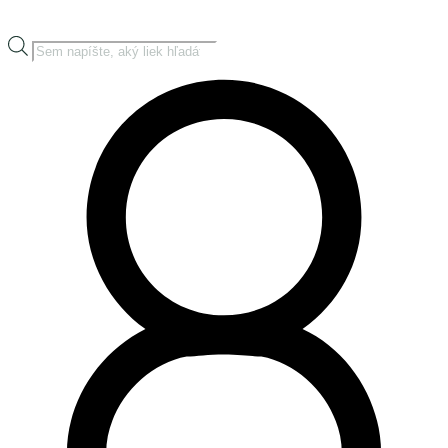
Products
search