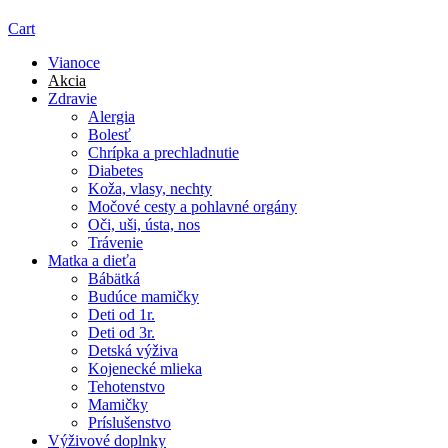
Cart
Vianoce
Akcia
Zdravie
Alergia
Bolesť
Chrípka a prechladnutie
Diabetes
Koža, vlasy, nechty
Močové cesty a pohlavné orgány
Oči, uši, ústa, nos
Trávenie
Matka a dieťa
Bábätká
Budúce mamičky
Deti od 1r.
Deti od 3r.
Detská výživa
Kojenecké mlieka
Tehotenstvo
Mamičky
Príslušenstvo
Výživové doplnky