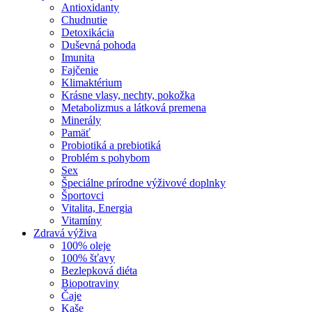
Antioxidanty
Chudnutie
Detoxikácia
Duševná pohoda
Imunita
Fajčenie
Klimaktérium
Krásne vlasy, nechty, pokožka
Metabolizmus a látková premena
Minerály
Pamäť
Probiotiká a prebiotiká
Problém s pohybom
Sex
Špeciálne prírodne výživové doplnky
Športovci
Vitalita, Energia
Vitamíny
Zdravá výživa
100% oleje
100% šťavy
Bezlepková diéta
Biopotraviny
Čaje
Kaše