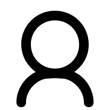
Preskočiť
na
obsah