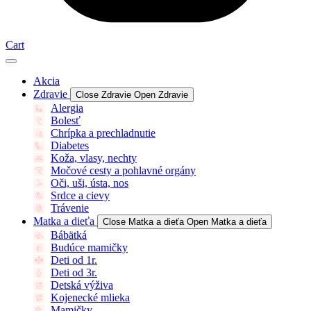
Cart
Akcia
Zdravie
Close Zdravie
Open Zdravie
Alergia
Bolesť
Chrípka a prechladnutie
Diabetes
Koža, vlasy, nechty
Močové cesty a pohlavné orgány
Oči, uši, ústa, nos
Srdce a cievy
Trávenie
Matka a dieťa
Close Matka a dieťa
Open Matka a dieťa
Bábätká
Budúce mamičky
Deti od 1r.
Deti od 3r.
Detská výživa
Kojenecké mlieka
Mamičky