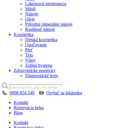
Laktózová intolerancia
Müsli
Nápoje
Oleje
Prírodné minerálne nápoje
Rastlinné nápoje
Kozmetika
Detská kozmetika
Opaľovanie
Pleť
Telo
Vlasy
Zubná hygiena
Zdravotnícke pomôcky
Diagnostické testy
Products
search
0908 854 240
Opýtať sa lekárnika
Kontakt
Rezervácia lieku
Blog
Kontakt
Rezervácia lieku