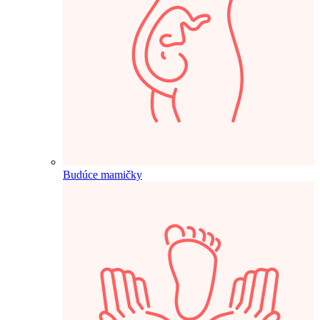
Budúce mamičky