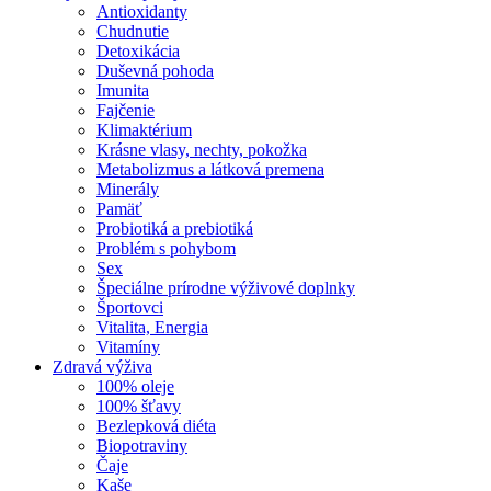
Antioxidanty
Chudnutie
Detoxikácia
Duševná pohoda
Imunita
Fajčenie
Klimaktérium
Krásne vlasy, nechty, pokožka
Metabolizmus a látková premena
Minerály
Pamäť
Probiotiká a prebiotiká
Problém s pohybom
Sex
Špeciálne prírodne výživové doplnky
Športovci
Vitalita, Energia
Vitamíny
Zdravá výživa
100% oleje
100% šťavy
Bezlepková diéta
Biopotraviny
Čaje
Kaše