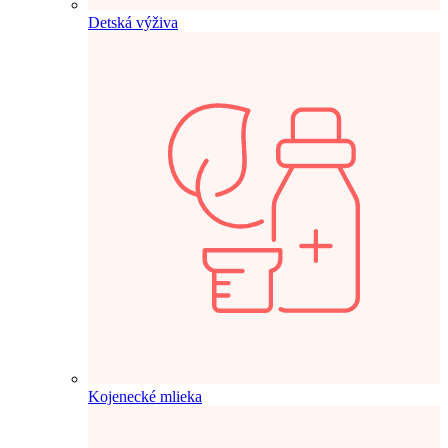
Detská výživa
Kojenecké mlieka