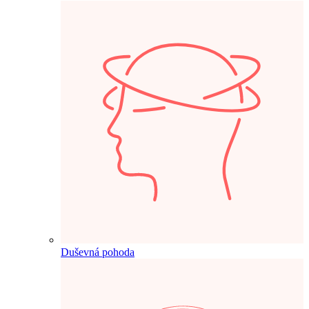
Duševná pohoda