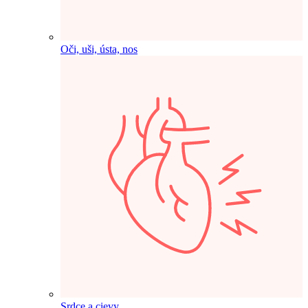
Oči, uši, ústa, nos
Srdce a cievy