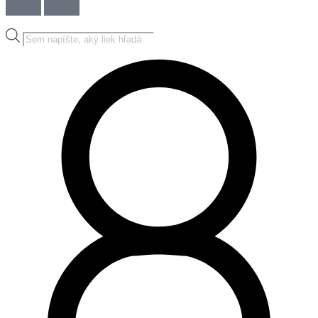
Products
search