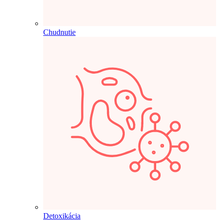
Chudnutie
Detoxikácia