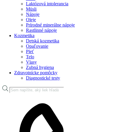
Laktózová intolerancia
Müsli
Nápoje
Oleje
Prírodné minerálne nápoje
Rastlinné nápoje
Kozmetika
Detská kozmetika
Opaľovanie
Pleť
Telo
Vlasy
Zubná hygiena
Zdravotnícke pomôcky
Diagnostické testy
Products
search