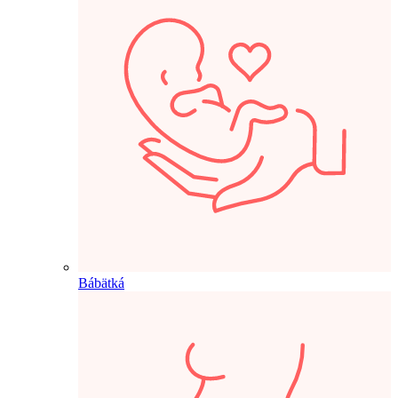
Bábätká