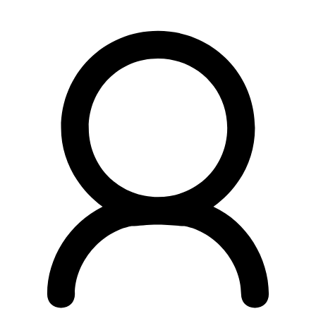
Preskočiť
na
obsah