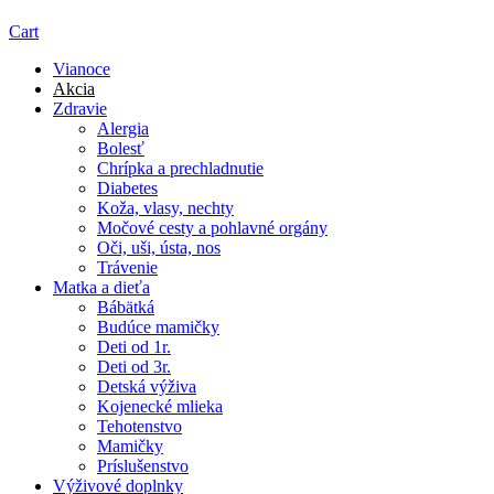
Cart
Vianoce
Akcia
Zdravie
Alergia
Bolesť
Chrípka a prechladnutie
Diabetes
Koža, vlasy, nechty
Močové cesty a pohlavné orgány
Oči, uši, ústa, nos
Trávenie
Matka a dieťa
Bábätká
Budúce mamičky
Deti od 1r.
Deti od 3r.
Detská výživa
Kojenecké mlieka
Tehotenstvo
Mamičky
Príslušenstvo
Výživové doplnky