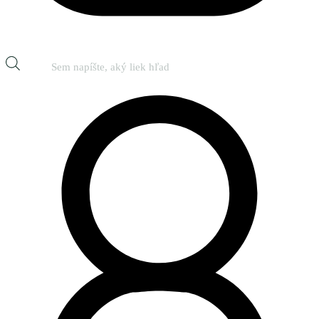
Products
search