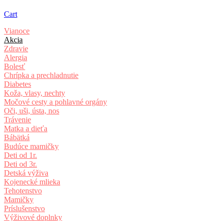
Cart
Vianoce
Akcia
Zdravie
Alergia
Bolesť
Chrípka a prechladnutie
Diabetes
Koža, vlasy, nechty
Močové cesty a pohlavné orgány
Oči, uši, ústa, nos
Trávenie
Matka a dieťa
Bábätká
Budúce mamičky
Deti od 1r.
Deti od 3r.
Detská výživa
Kojenecké mlieka
Tehotenstvo
Mamičky
Príslušenstvo
Výživové doplnky