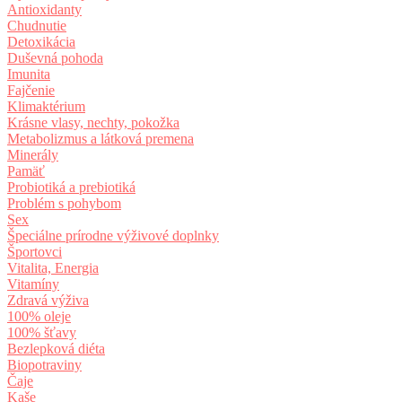
Antioxidanty
Chudnutie
Detoxikácia
Duševná pohoda
Imunita
Fajčenie
Klimaktérium
Krásne vlasy, nechty, pokožka
Metabolizmus a látková premena
Minerály
Pamäť
Probiotiká a prebiotiká
Problém s pohybom
Sex
Špeciálne prírodne výživové doplnky
Športovci
Vitalita, Energia
Vitamíny
Zdravá výživa
100% oleje
100% šťavy
Bezlepková diéta
Biopotraviny
Čaje
Kaše