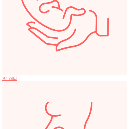
Bábätká