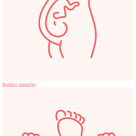
Budúce mamičky