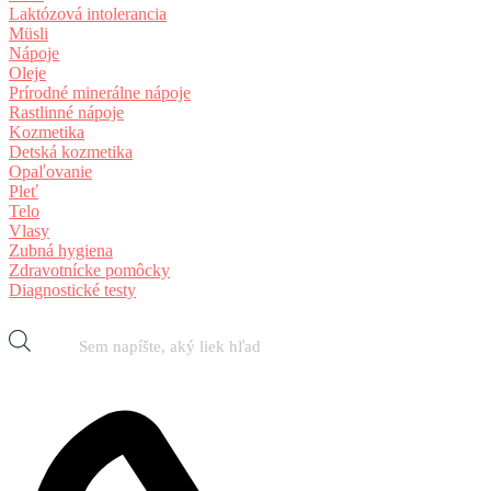
Laktózová intolerancia
Müsli
Nápoje
Oleje
Prírodné minerálne nápoje
Rastlinné nápoje
Kozmetika
Detská kozmetika
Opaľovanie
Pleť
Telo
Vlasy
Zubná hygiena
Zdravotnícke pomôcky
Diagnostické testy
Products
search