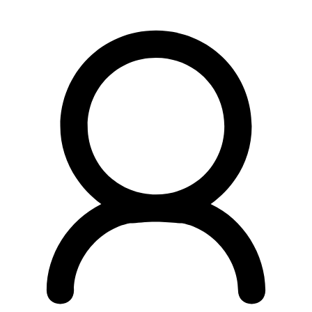
Preskočiť
na
obsah