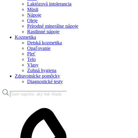
Laktózová intolerancia
Müsli
Nápoje
Oleje
Prírodné minerálne nápoje
Rastlinné nápoje
Kozmetika
Detská kozmetika
Opaľovanie
Pleť
Telo
Vlasy
Zubná hygiena
Zdravotnícke pomôcky
Diagnostické testy
Products
search