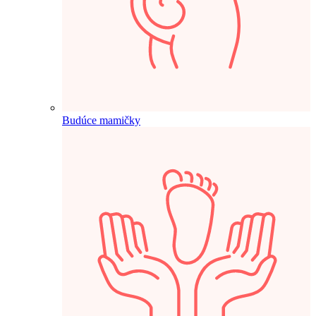
Budúce mamičky