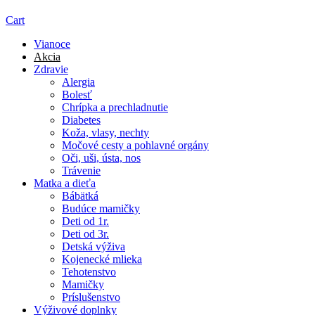
Cart
Vianoce
Akcia
Zdravie
Alergia
Bolesť
Chrípka a prechladnutie
Diabetes
Koža, vlasy, nechty
Močové cesty a pohlavné orgány
Oči, uši, ústa, nos
Trávenie
Matka a dieťa
Bábätká
Budúce mamičky
Deti od 1r.
Deti od 3r.
Detská výživa
Kojenecké mlieka
Tehotenstvo
Mamičky
Príslušenstvo
Výživové doplnky