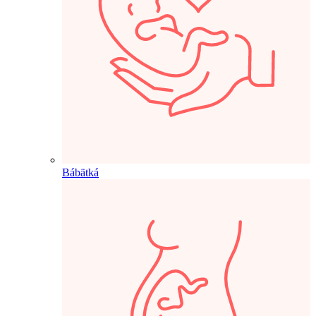
Bábätká