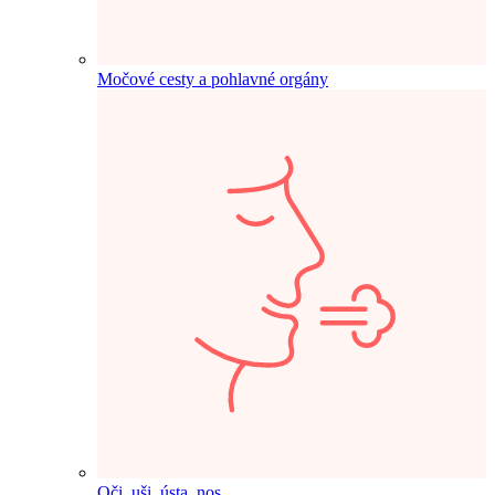
Močové cesty a pohlavné orgány
Oči, uši, ústa, nos