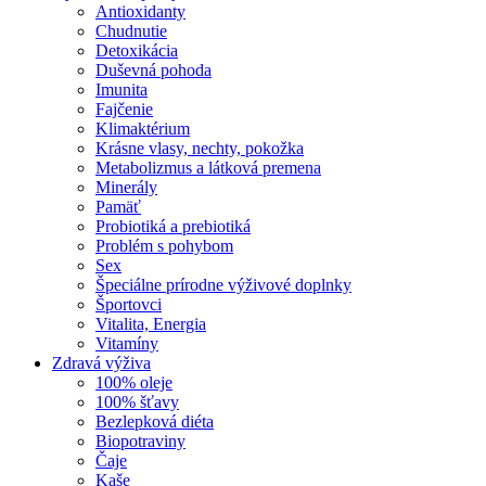
Antioxidanty
Chudnutie
Detoxikácia
Duševná pohoda
Imunita
Fajčenie
Klimaktérium
Krásne vlasy, nechty, pokožka
Metabolizmus a látková premena
Minerály
Pamäť
Probiotiká a prebiotiká
Problém s pohybom
Sex
Špeciálne prírodne výživové doplnky
Športovci
Vitalita, Energia
Vitamíny
Zdravá výživa
100% oleje
100% šťavy
Bezlepková diéta
Biopotraviny
Čaje
Kaše