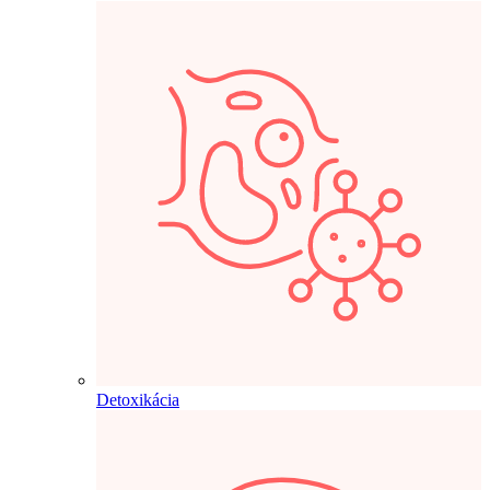
Detoxikácia