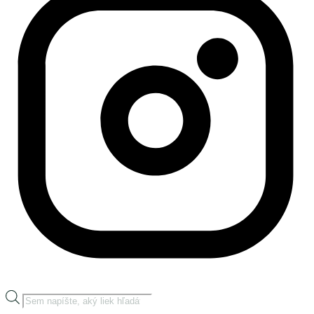
Products
search