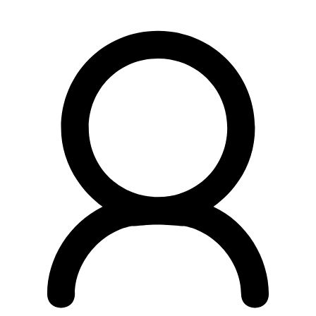
Preskočiť
na
obsah