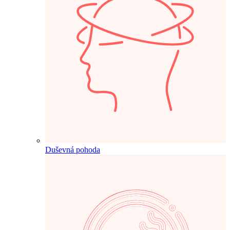
Duševná pohoda