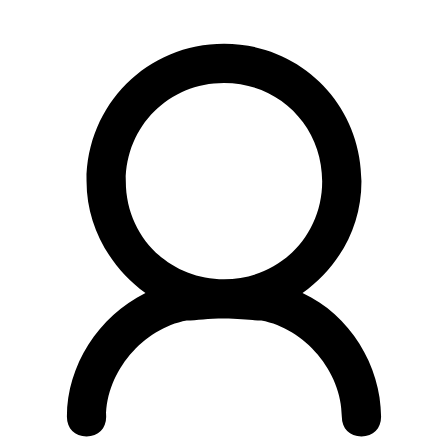
Preskočiť
na
obsah