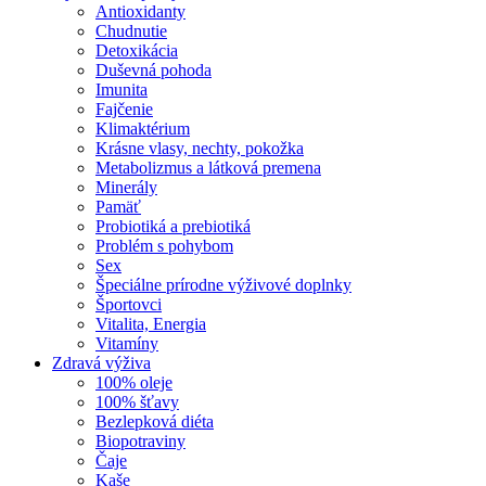
Antioxidanty
Chudnutie
Detoxikácia
Duševná pohoda
Imunita
Fajčenie
Klimaktérium
Krásne vlasy, nechty, pokožka
Metabolizmus a látková premena
Minerály
Pamäť
Probiotiká a prebiotiká
Problém s pohybom
Sex
Špeciálne prírodne výživové doplnky
Športovci
Vitalita, Energia
Vitamíny
Zdravá výživa
100% oleje
100% šťavy
Bezlepková diéta
Biopotraviny
Čaje
Kaše