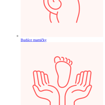
Budúce mamičky