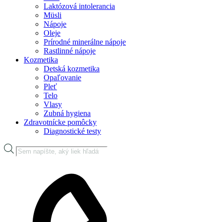
Laktózová intolerancia
Müsli
Nápoje
Oleje
Prírodné minerálne nápoje
Rastlinné nápoje
Kozmetika
Detská kozmetika
Opaľovanie
Pleť
Telo
Vlasy
Zubná hygiena
Zdravotnícke pomôcky
Diagnostické testy
Products
search