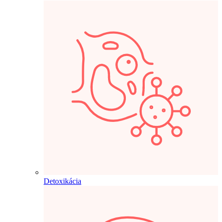
Detoxikácia