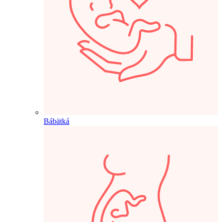
Bábätká