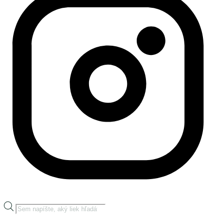
Products
search