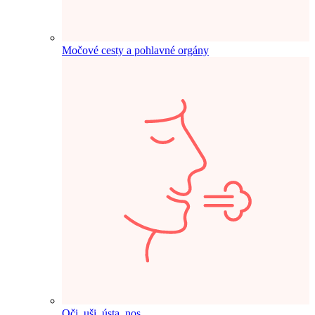
Močové cesty a pohlavné orgány
Oči, uši, ústa, nos