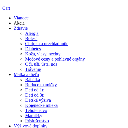
Cart
Vianoce
Akcia
Zdravie
Alergia
Bolesť
Chrípka a prechladnutie
Diabetes
Koža, vlasy, nechty
Močové cesty a pohlavné orgány
Oči, uši, ústa, nos
Trávenie
Matka a dieťa
Bábätká
Budúce mamičky
Deti od 1r.
Deti od 3r.
Detská výživa
Kojenecké mlieka
Tehotenstvo
Mamičky
Príslušenstvo
Výživové doplnky