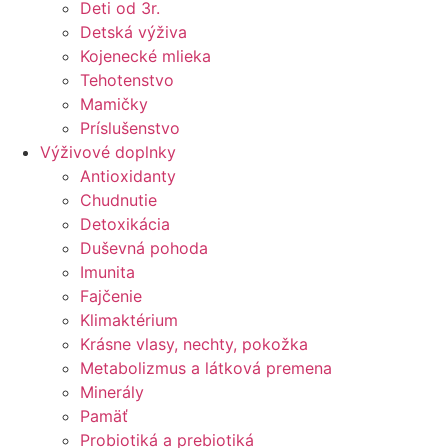
Deti od 3r.
Detská výživa
Kojenecké mlieka
Tehotenstvo
Mamičky
Príslušenstvo
Výživové doplnky
Antioxidanty
Chudnutie
Detoxikácia
Duševná pohoda
Imunita
Fajčenie
Klimaktérium
Krásne vlasy, nechty, pokožka
Metabolizmus a látková premena
Minerály
Pamäť
Probiotiká a prebiotiká