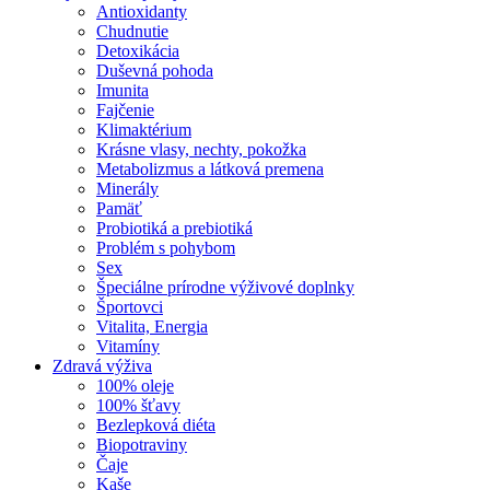
Antioxidanty
Chudnutie
Detoxikácia
Duševná pohoda
Imunita
Fajčenie
Klimaktérium
Krásne vlasy, nechty, pokožka
Metabolizmus a látková premena
Minerály
Pamäť
Probiotiká a prebiotiká
Problém s pohybom
Sex
Špeciálne prírodne výživové doplnky
Športovci
Vitalita, Energia
Vitamíny
Zdravá výživa
100% oleje
100% šťavy
Bezlepková diéta
Biopotraviny
Čaje
Kaše