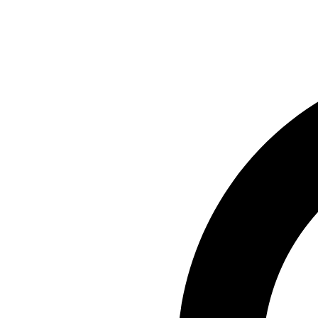
Preskočiť
na
obsah