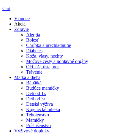
Cart
Vianoce
Akcia
Zdravie
Alergia
Bolesť
Chrípka a prechladnutie
Diabetes
Koža, vlasy, nechty
Močové cesty a pohlavné orgány
Oči, uši, ústa, nos
Trávenie
Matka a dieťa
Bábätká
Budúce mamičky
Deti od 1r.
Deti od 3r.
Detská výživa
Kojenecké mlieka
Tehotenstvo
Mamičky
Príslušenstvo
Výživové doplnky