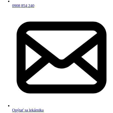
0908 854 240
Opýtať sa lekárnika