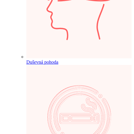
Duševná pohoda