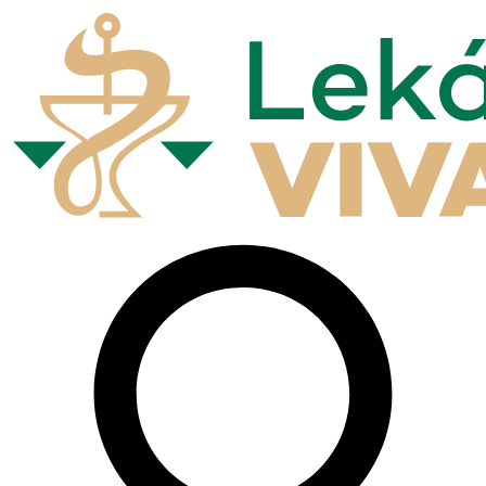
Preskočiť
na
obsah