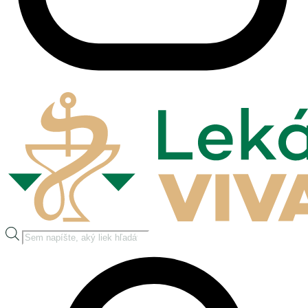
Products
search