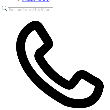
Products
search