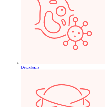
Detoxikácia