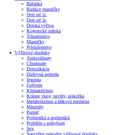
Bábätká
Budúce mamičky
Deti od 1r.
Deti od 3r.
Detská výživa
Kojenecké mlieka
Tehotenstvo
Mamičky
Príslušenstvo
Výživové doplnky
Antioxidanty
Chudnutie
Detoxikácia
Duševná pohoda
Imunita
Fajčenie
Klimaktérium
Krásne vlasy, nechty, pokožka
Metabolizmus a látková premena
Minerály
Pamäť
Probiotiká a prebiotiká
Problém s pohybom
Sex
Špeciálne prírodne výživové doplnky