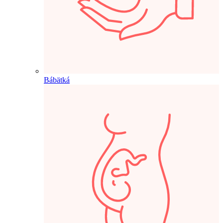
Bábätká