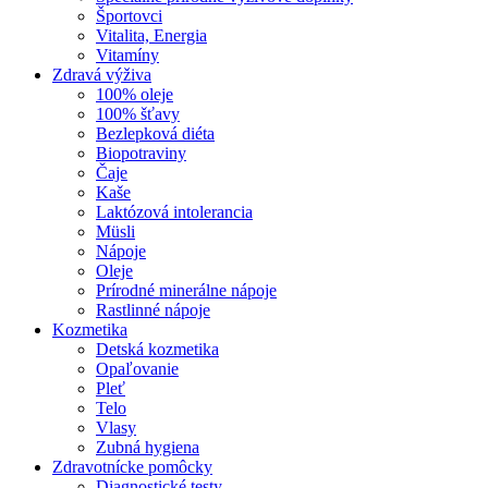
Športovci
Vitalita, Energia
Vitamíny
Zdravá výživa
100% oleje
100% šťavy
Bezlepková diéta
Biopotraviny
Čaje
Kaše
Laktózová intolerancia
Müsli
Nápoje
Oleje
Prírodné minerálne nápoje
Rastlinné nápoje
Kozmetika
Detská kozmetika
Opaľovanie
Pleť
Telo
Vlasy
Zubná hygiena
Zdravotnícke pomôcky
Diagnostické testy