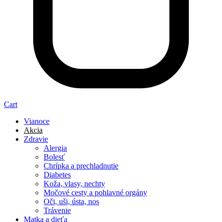
Cart
Vianoce
Akcia
Zdravie
Alergia
Bolesť
Chrípka a prechladnutie
Diabetes
Koža, vlasy, nechty
Močové cesty a pohlavné orgány
Oči, uši, ústa, nos
Trávenie
Matka a dieťa