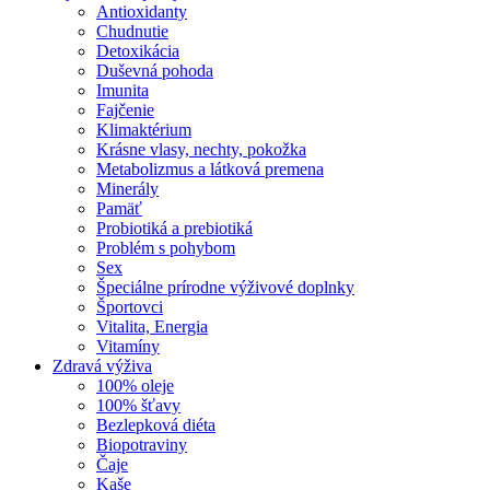
Antioxidanty
Chudnutie
Detoxikácia
Duševná pohoda
Imunita
Fajčenie
Klimaktérium
Krásne vlasy, nechty, pokožka
Metabolizmus a látková premena
Minerály
Pamäť
Probiotiká a prebiotiká
Problém s pohybom
Sex
Špeciálne prírodne výživové doplnky
Športovci
Vitalita, Energia
Vitamíny
Zdravá výživa
100% oleje
100% šťavy
Bezlepková diéta
Biopotraviny
Čaje
Kaše