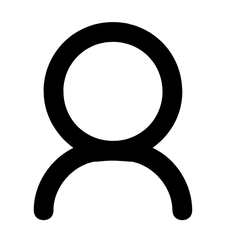
Preskočiť
na
obsah