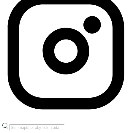
Products
search