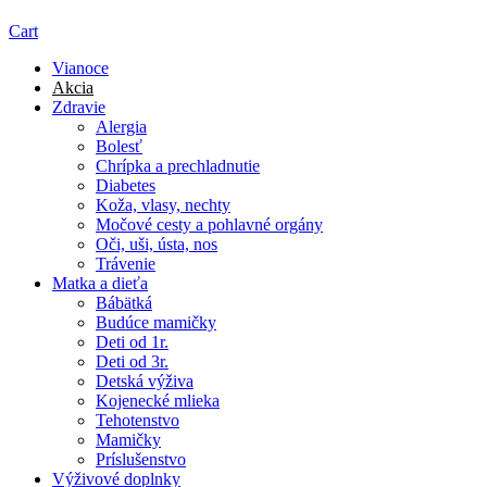
Cart
Vianoce
Akcia
Zdravie
Alergia
Bolesť
Chrípka a prechladnutie
Diabetes
Koža, vlasy, nechty
Močové cesty a pohlavné orgány
Oči, uši, ústa, nos
Trávenie
Matka a dieťa
Bábätká
Budúce mamičky
Deti od 1r.
Deti od 3r.
Detská výživa
Kojenecké mlieka
Tehotenstvo
Mamičky
Príslušenstvo
Výživové doplnky