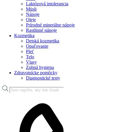
Laktózová intolerancia
Müsli
Nápoje
Oleje
Prírodné minerálne nápoje
Rastlinné nápoje
Kozmetika
Detská kozmetika
Opaľovanie
Pleť
Telo
Vlasy
Zubná hygiena
Zdravotnícke pomôcky
Diagnostické testy
Products
search