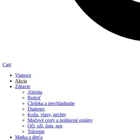
Cart
Vianoce
Akcia
Zdravie
Alergia
Bolesť
Chrípka a prechladnutie
Diabetes
Koža, vlasy, nechty
Močové cesty a pohlavné orgány
Oči, uši, ústa, nos
Trávenie
Matka a dieťa