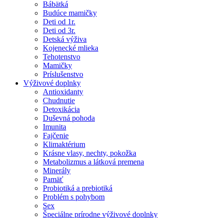
Bábätká
Budúce mamičky
Deti od 1r.
Deti od 3r.
Detská výživa
Kojenecké mlieka
Tehotenstvo
Mamičky
Príslušenstvo
Výživové doplnky
Antioxidanty
Chudnutie
Detoxikácia
Duševná pohoda
Imunita
Fajčenie
Klimaktérium
Krásne vlasy, nechty, pokožka
Metabolizmus a látková premena
Minerály
Pamäť
Probiotiká a prebiotiká
Problém s pohybom
Sex
Špeciálne prírodne výživové doplnky