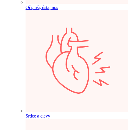
Oči, uši, ústa, nos
Srdce a cievy