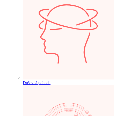
Duševná pohoda