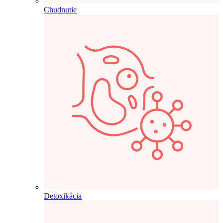
Chudnutie
Detoxikácia