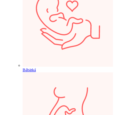
Bábätká