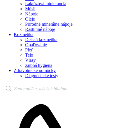
Laktózová intolerancia
Müsli
Nápoje
Oleje
Prírodné minerálne nápoje
Rastlinné nápoje
Kozmetika
Detská kozmetika
Opaľovanie
Pleť
Telo
Vlasy
Zubná hygiena
Zdravotnícke pomôcky
Diagnostické testy
Products
search