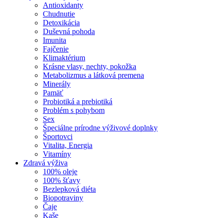
Antioxidanty
Chudnutie
Detoxikácia
Duševná pohoda
Imunita
Fajčenie
Klimaktérium
Krásne vlasy, nechty, pokožka
Metabolizmus a látková premena
Minerály
Pamäť
Probiotiká a prebiotiká
Problém s pohybom
Sex
Špeciálne prírodne výživové doplnky
Športovci
Vitalita, Energia
Vitamíny
Zdravá výživa
100% oleje
100% šťavy
Bezlepková diéta
Biopotraviny
Čaje
Kaše