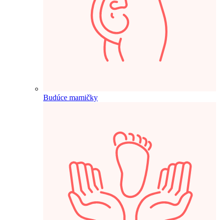
Budúce mamičky