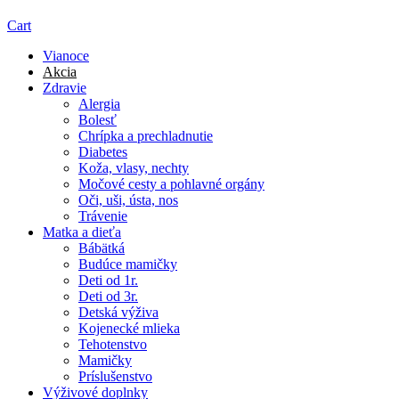
Cart
Vianoce
Akcia
Zdravie
Alergia
Bolesť
Chrípka a prechladnutie
Diabetes
Koža, vlasy, nechty
Močové cesty a pohlavné orgány
Oči, uši, ústa, nos
Trávenie
Matka a dieťa
Bábätká
Budúce mamičky
Deti od 1r.
Deti od 3r.
Detská výživa
Kojenecké mlieka
Tehotenstvo
Mamičky
Príslušenstvo
Výživové doplnky