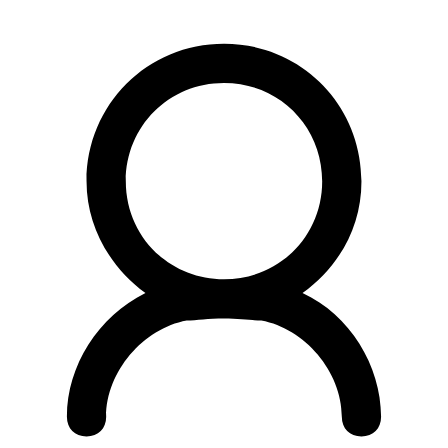
Preskočiť
na
obsah