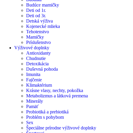
Budúce mamičky
Deti od 1r.
Deti od 3r.
Detská výživa
Kojenecké mlieka
Tehotenstvo
Mamičky
Príslušenstvo
Výživové doplnky
Antioxidanty
Chudnutie
Detoxikácia
Duševná pohoda
Imunita
Fajčenie
Klimaktérium
Krásne vlasy, nechty, pokožka
Metabolizmus a látková premena
Minerály
Pamäť
Probiotiká a prebiotiká
Problém s pohybom
Sex
Špeciálne prírodne výživové doplnky