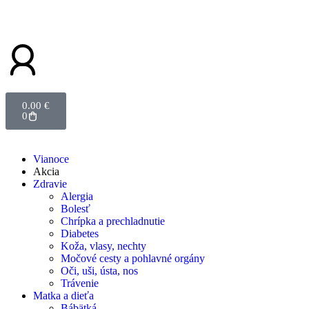
0.00
€
0
Vianoce
Akcia
Zdravie
Alergia
Bolesť
Chrípka a prechladnutie
Diabetes
Koža, vlasy, nechty
Močové cesty a pohlavné orgány
Oči, uši, ústa, nos
Trávenie
Matka a dieťa
Bábätká