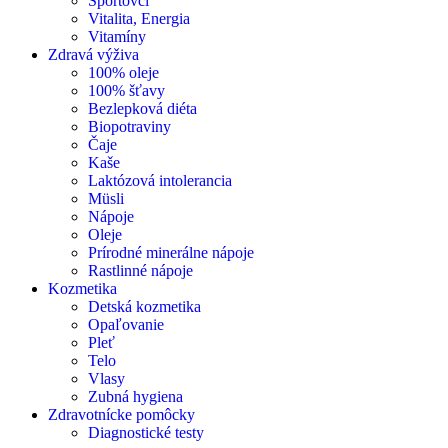
Športovci
Vitalita, Energia
Vitamíny
Zdravá výživa
100% oleje
100% šťavy
Bezlepková diéta
Biopotraviny
Čaje
Kaše
Laktózová intolerancia
Müsli
Nápoje
Oleje
Prírodné minerálne nápoje
Rastlinné nápoje
Kozmetika
Detská kozmetika
Opaľovanie
Pleť
Telo
Vlasy
Zubná hygiena
Zdravotnícke pomôcky
Diagnostické testy