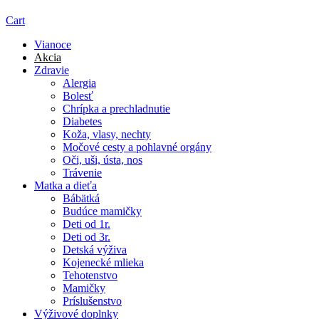
Cart
Vianoce
Akcia
Zdravie
Alergia
Bolesť
Chrípka a prechladnutie
Diabetes
Koža, vlasy, nechty
Močové cesty a pohlavné orgány
Oči, uši, ústa, nos
Trávenie
Matka a dieťa
Bábätká
Budúce mamičky
Deti od 1r.
Deti od 3r.
Detská výživa
Kojenecké mlieka
Tehotenstvo
Mamičky
Príslušenstvo
Výživové doplnky