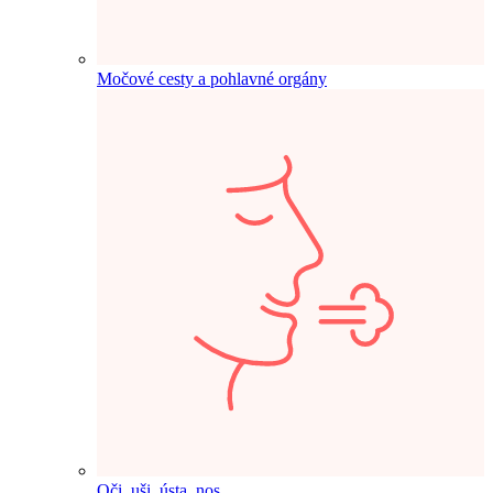
Močové cesty a pohlavné orgány
Oči, uši, ústa, nos