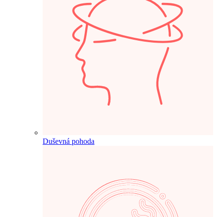
Duševná pohoda