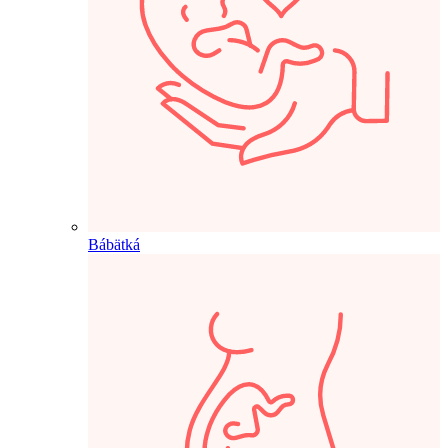
Bábätká