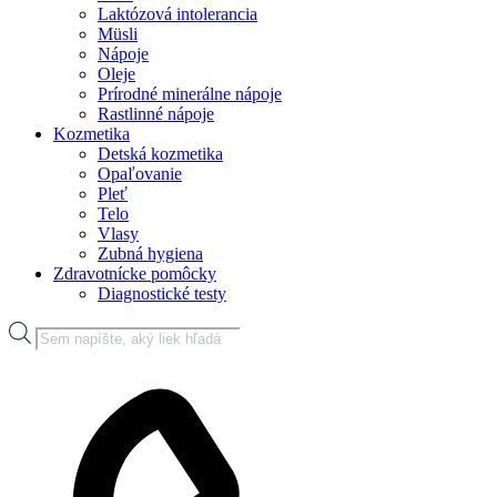
Laktózová intolerancia
Müsli
Nápoje
Oleje
Prírodné minerálne nápoje
Rastlinné nápoje
Kozmetika
Detská kozmetika
Opaľovanie
Pleť
Telo
Vlasy
Zubná hygiena
Zdravotnícke pomôcky
Diagnostické testy
Products
search