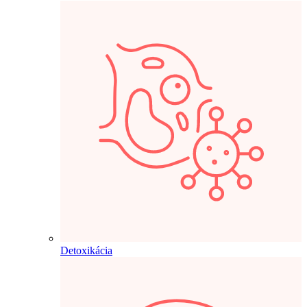
Detoxikácia