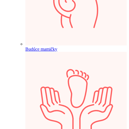
Budúce mamičky