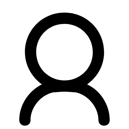
Preskočiť
na
obsah