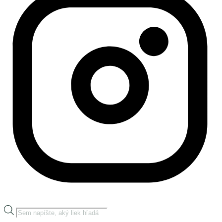
Products
search