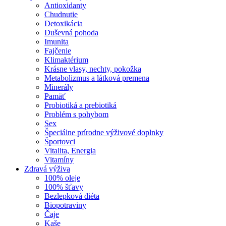
Antioxidanty
Chudnutie
Detoxikácia
Duševná pohoda
Imunita
Fajčenie
Klimaktérium
Krásne vlasy, nechty, pokožka
Metabolizmus a látková premena
Minerály
Pamäť
Probiotiká a prebiotiká
Problém s pohybom
Sex
Špeciálne prírodne výživové doplnky
Športovci
Vitalita, Energia
Vitamíny
Zdravá výživa
100% oleje
100% šťavy
Bezlepková diéta
Biopotraviny
Čaje
Kaše