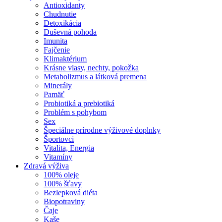
Antioxidanty
Chudnutie
Detoxikácia
Duševná pohoda
Imunita
Fajčenie
Klimaktérium
Krásne vlasy, nechty, pokožka
Metabolizmus a látková premena
Minerály
Pamäť
Probiotiká a prebiotiká
Problém s pohybom
Sex
Špeciálne prírodne výživové doplnky
Športovci
Vitalita, Energia
Vitamíny
Zdravá výživa
100% oleje
100% šťavy
Bezlepková diéta
Biopotraviny
Čaje
Kaše