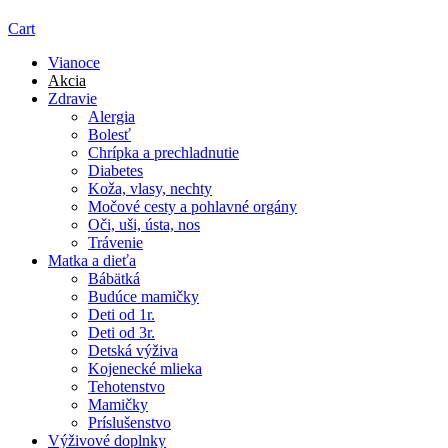
Cart
Vianoce
Akcia
Zdravie
Alergia
Bolesť
Chrípka a prechladnutie
Diabetes
Koža, vlasy, nechty
Močové cesty a pohlavné orgány
Oči, uši, ústa, nos
Trávenie
Matka a dieťa
Bábätká
Budúce mamičky
Deti od 1r.
Deti od 3r.
Detská výživa
Kojenecké mlieka
Tehotenstvo
Mamičky
Príslušenstvo
Výživové doplnky