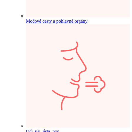
Močové cesty a pohlavné orgány
Oči, uši, ústa, nos