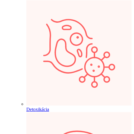
Detoxikácia