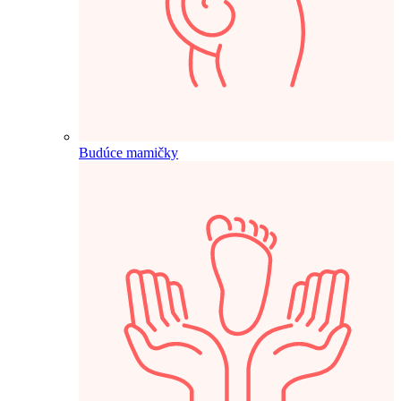
Budúce mamičky