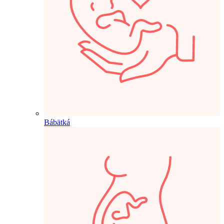
Bábätká