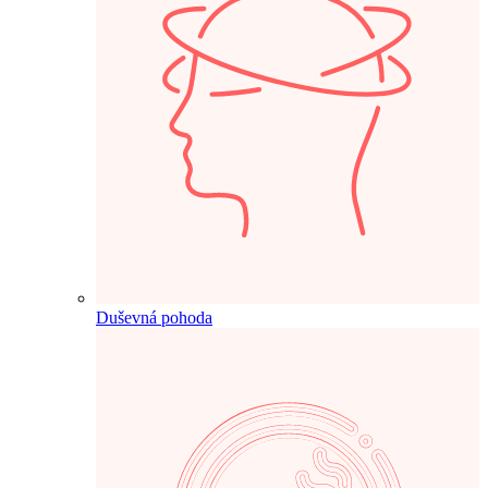
Duševná pohoda