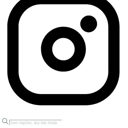
Products
search