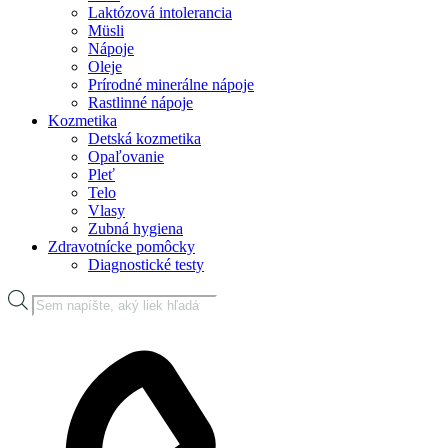
Laktózová intolerancia
Müsli
Nápoje
Oleje
Prírodné minerálne nápoje
Rastlinné nápoje
Kozmetika
Detská kozmetika
Opaľovanie
Pleť
Telo
Vlasy
Zubná hygiena
Zdravotnícke pomôcky
Diagnostické testy
Products
search