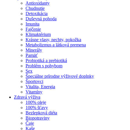
Antioxidanty
Chudnutie
Detoxikácia
Duševná pohoda
Imunita
Fajčenie
Klimaktérium
Krásne vlasy, nechty, pokožka
Metabolizmus a látková premena
Minerály
Pamäť
Probiotiká a prebiotiká
Problém s pohybom
Sex
Špeciálne prírodne výživové doplnky
Športovci
Vitalita, Energia
Vitamíny
Zdravá výživa
100% oleje
100% šťavy
Bezlepková diéta
Biopotraviny
Čaje
Kaše