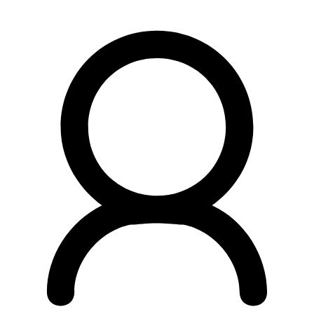
Preskočiť
na
obsah