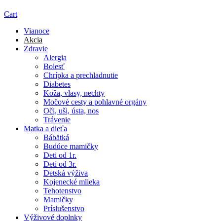
Cart
Vianoce
Akcia
Zdravie
Alergia
Bolesť
Chrípka a prechladnutie
Diabetes
Koža, vlasy, nechty
Močové cesty a pohlavné orgány
Oči, uši, ústa, nos
Trávenie
Matka a dieťa
Bábätká
Budúce mamičky
Deti od 1r.
Deti od 3r.
Detská výživa
Kojenecké mlieka
Tehotenstvo
Mamičky
Príslušenstvo
Výživové doplnky