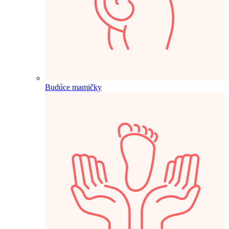
Budúce mamičky