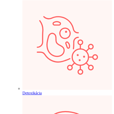
Detoxikácia