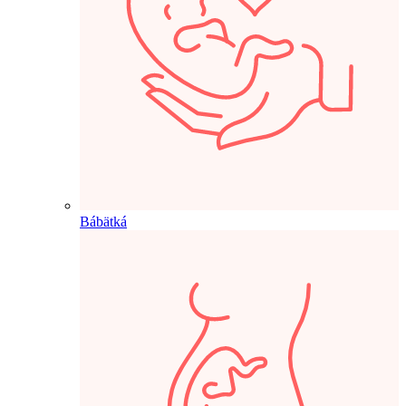
Bábätká