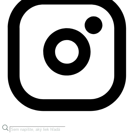
Products
search