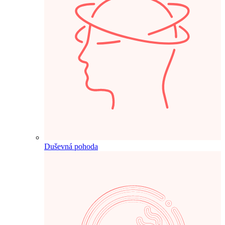
Duševná pohoda