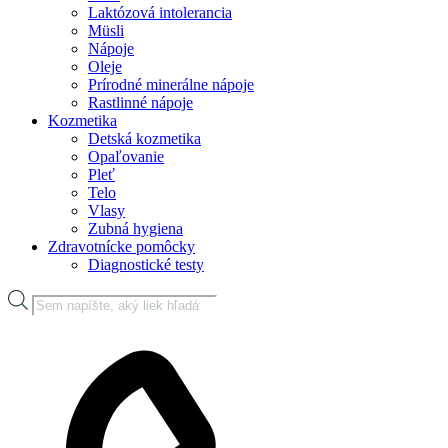
Laktózová intolerancia
Müsli
Nápoje
Oleje
Prírodné minerálne nápoje
Rastlinné nápoje
Kozmetika
Detská kozmetika
Opaľovanie
Pleť
Telo
Vlasy
Zubná hygiena
Zdravotnícke pomôcky
Diagnostické testy
Products
search