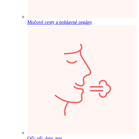
Močové cesty a pohlavné orgány
Oči, uši, ústa, nos