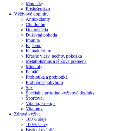
Mamičky
Príslušenstvo
Výživové doplnky
Antioxidanty
Chudnutie
Detoxikácia
Duševná pohoda
Imunita
Fajčenie
Klimaktérium
Krásne vlasy, nechty, pokožka
Metabolizmus a látková premena
Minerály
Pamäť
Probiotiká a prebiotiká
Problém s pohybom
Sex
Špeciálne prírodne výživové doplnky
Športovci
Vitalita, Energia
Vitamíny
Zdravá výživa
100% oleje
100% šťavy
Bezlepková diéta