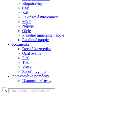
Biopotraviny
Čaje
Kaše
Laktózová intolerancia
Müsli
Nápoje
Oleje
Prírodné minerálne nápoje
Rastlinné nápoje
Kozmetika
Detská kozmetika
Opaľovanie
Pleť
Telo
Vlasy
Zubná hygiena
Zdravotnícke pomôcky
Diagnostické testy
Products
search