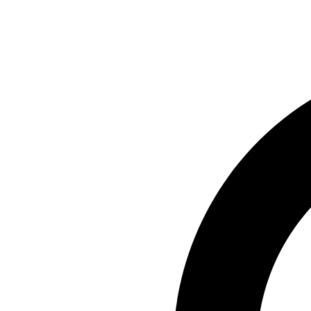
Preskočiť
na
obsah