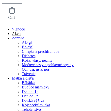
Cart
Vianoce
Akcia
Zdravie
Alergia
Bolesť
Chrípka a prechladnutie
Diabetes
Koža, vlasy, nechty
Močové cesty a pohlavné orgány
Oči, uši, ústa, nos
Trávenie
Matka a dieťa
Bábätká
Budúce mamičky
Deti od 1r.
Deti od 3r.
Detská výživa
Kojenecké mlieka
Tehotenstvo