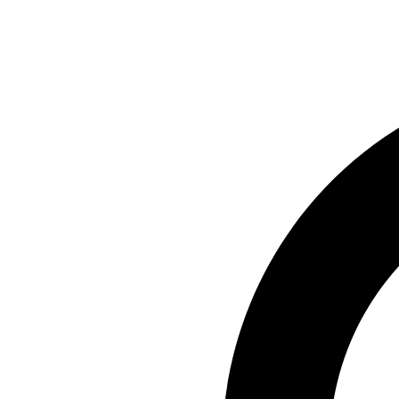
Preskočiť
na
obsah