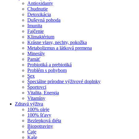
Antioxidanty
Chudnutie
Detoxikácia
Duševná pohoda
Imunita
Fajčenie
Klimaktérium
Krásne vlasy, nechty, pokožka
Metabolizmus a látková premena
Minerály
Pamäť
Probiotiká a prebiotiká
Problém s pohybom
Sex
Špeciálne prírodne výživové doplnky
Športovci
Vitalita, Energia
Vitamíny
Zdravá výživa
100% oleje
100% šťavy
Bezlepková diéta
Biopotraviny
Čaje
Kaše