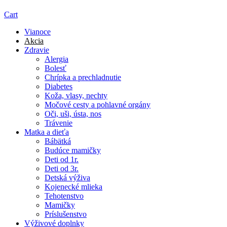
Cart
Vianoce
Akcia
Zdravie
Alergia
Bolesť
Chrípka a prechladnutie
Diabetes
Koža, vlasy, nechty
Močové cesty a pohlavné orgány
Oči, uši, ústa, nos
Trávenie
Matka a dieťa
Bábätká
Budúce mamičky
Deti od 1r.
Deti od 3r.
Detská výživa
Kojenecké mlieka
Tehotenstvo
Mamičky
Príslušenstvo
Výživové doplnky