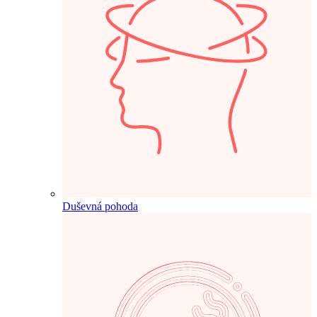
Duševná pohoda