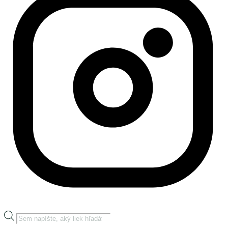
Products
search