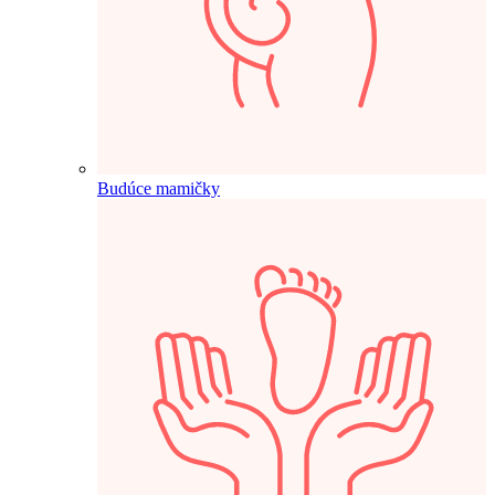
Budúce mamičky