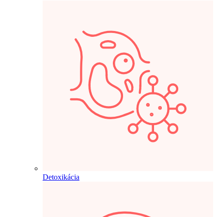
Detoxikácia