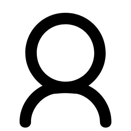
Preskočiť
na
obsah