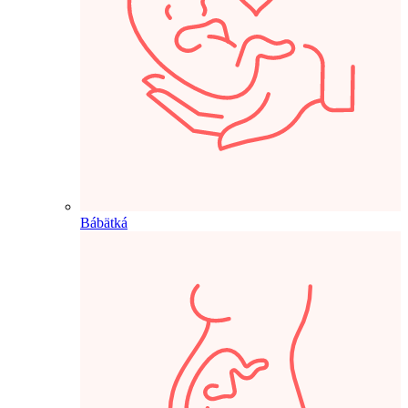
Bábätká