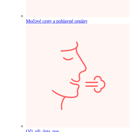
Močové cesty a pohlavné orgány
Oči, uši, ústa, nos