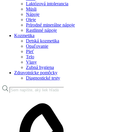
Laktózová intolerancia
Müsli
Nápoje
Oleje
Prírodné minerálne nápoje
Rastlinné nápoje
Kozmetika
Detská kozmetika
Opaľovanie
Pleť
Telo
Vlasy
Zubná hygiena
Zdravotnícke pomôcky
Diagnostické testy
Products
search