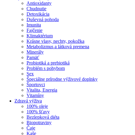
Antioxidanty
Chudnutie
Detoxikácia
Duševná pohoda
Imunita
Fajčenie
Klimaktérium
Krásne vlasy, nechty, pokožka
Metabolizmus a látková premena
Minerály
Pamäť
Probiotiká a prebiotiká
Problém s pohybom
Sex
Špeciálne prírodne výživové doplnky
Športovci
Vitalita, Energia
Vitamíny
Zdravá výživa
100% oleje
100% šťavy
Bezlepková diéta
Biopotraviny
Čaje
Kaše