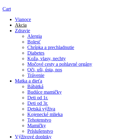
Cart
Vianoce
Akcia
Zdravie
Alergia
Bolesť
Chrípka a prechladnutie
Diabetes
Koža, vlasy, nechty
Močové cesty a pohlavné orgány
Oči, uši, ústa, nos
Trávenie
Matka a dieťa
Bábätká
Budúce mamičky
Deti od 1r.
Deti od 3r.
Detská výživa
Kojenecké mlieka
Tehotenstvo
Mamičky
Príslušenstvo
Výživové doplnky