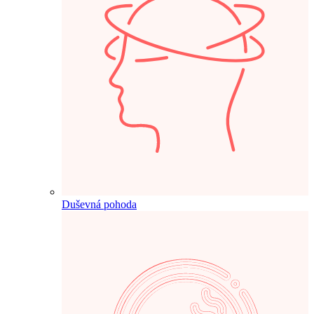
Duševná pohoda