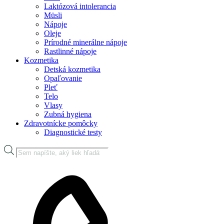
Laktózová intolerancia
Müsli
Nápoje
Oleje
Prírodné minerálne nápoje
Rastlinné nápoje
Kozmetika
Detská kozmetika
Opaľovanie
Pleť
Telo
Vlasy
Zubná hygiena
Zdravotnícke pomôcky
Diagnostické testy
Products
search