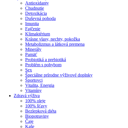
Antioxidanty
Chudnutie
Detoxikácia
Duševná pohoda
Imunita
Fajčenie
Klimaktérium
Krásne vlasy, nechty, pokožka
Metabolizmus a látková premena
Minerály
Pamäť
Probiotiká a prebiotiká
Problém s pohybom
Sex
Špeciálne prírodne výživové doplnky
Športovci
Vitalita, Energia
Vitamíny
Zdravá výživa
100% oleje
100% šťavy
Bezlepková diéta
Biopotraviny
Čaje
Kaše