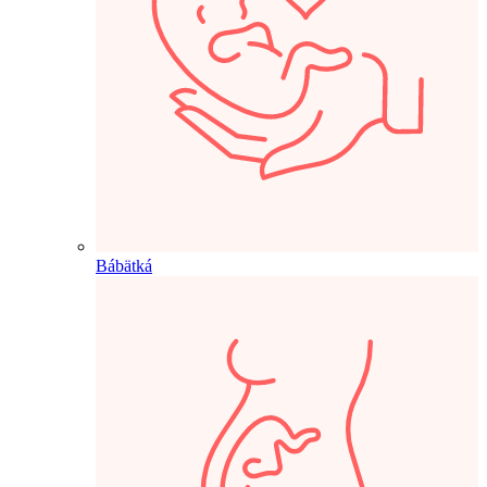
Bábätká