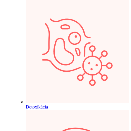
Detoxikácia