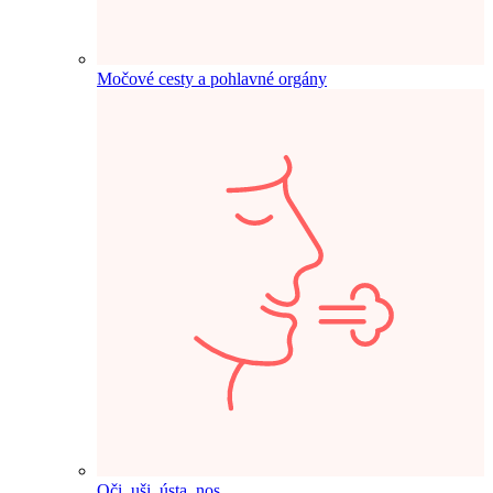
Močové cesty a pohlavné orgány
Oči, uši, ústa, nos