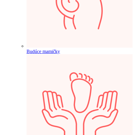
Budúce mamičky