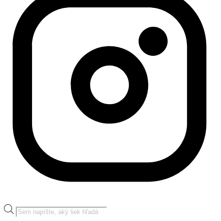
Products
search