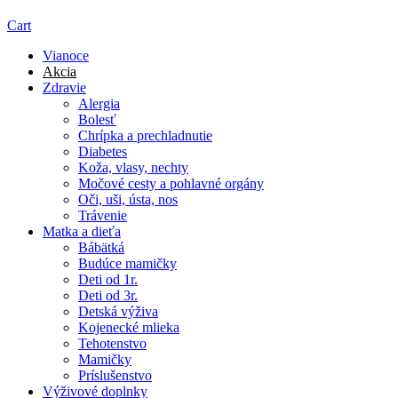
Cart
Vianoce
Akcia
Zdravie
Alergia
Bolesť
Chrípka a prechladnutie
Diabetes
Koža, vlasy, nechty
Močové cesty a pohlavné orgány
Oči, uši, ústa, nos
Trávenie
Matka a dieťa
Bábätká
Budúce mamičky
Deti od 1r.
Deti od 3r.
Detská výživa
Kojenecké mlieka
Tehotenstvo
Mamičky
Príslušenstvo
Výživové doplnky