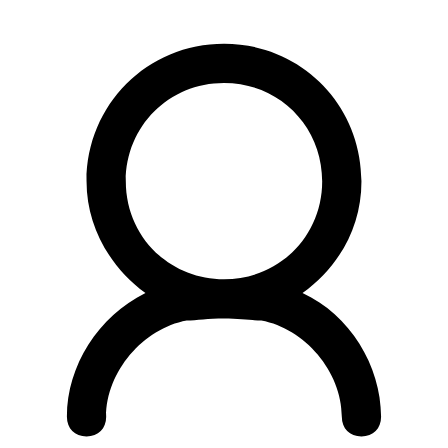
Preskočiť
na
obsah