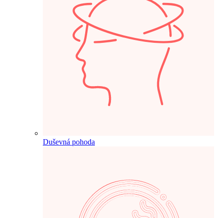
Duševná pohoda