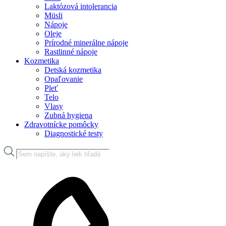
Laktózová intolerancia
Müsli
Nápoje
Oleje
Prírodné minerálne nápoje
Rastlinné nápoje
Kozmetika
Detská kozmetika
Opaľovanie
Pleť
Telo
Vlasy
Zubná hygiena
Zdravotnícke pomôcky
Diagnostické testy
Products
search