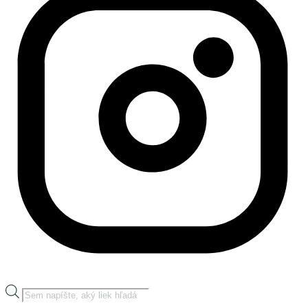
Products
search