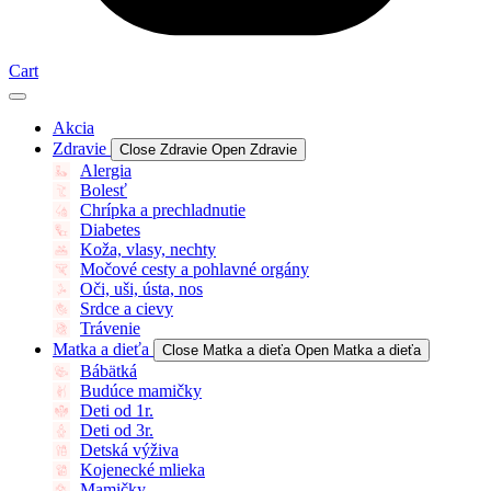
Cart
Akcia
Zdravie
Close Zdravie
Open Zdravie
Alergia
Bolesť
Chrípka a prechladnutie
Diabetes
Koža, vlasy, nechty
Močové cesty a pohlavné orgány
Oči, uši, ústa, nos
Srdce a cievy
Trávenie
Matka a dieťa
Close Matka a dieťa
Open Matka a dieťa
Bábätká
Budúce mamičky
Deti od 1r.
Deti od 3r.
Detská výživa
Kojenecké mlieka
Mamičky