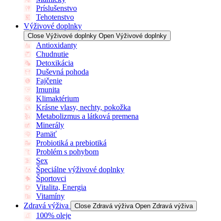
Príslušenstvo
Tehotenstvo
Výživové doplnky
Close Výživové doplnky
Open Výživové doplnky
Antioxidanty
Chudnutie
Detoxikácia
Duševná pohoda
Fajčenie
Imunita
Klimaktérium
Krásne vlasy, nechty, pokožka
Metabolizmus a látková premena
Minerály
Pamäť
Probiotiká a prebiotiká
Problém s pohybom
Sex
Špeciálne výživové doplnky
Športovci
Vitalita, Energia
Vitamíny
Zdravá výživa
Close Zdravá výživa
Open Zdravá výživa
100% oleje