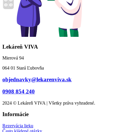
Lekáreň VIVA
Mierová 94
064 01 Stará Ľubovňa
objednavky@lekarenviva.sk
0908 854 240
2024 © Lekáreň VIVA | Všetky práva vyhradené.
Informácie
Rezervácia lieku
Často kládené otázky