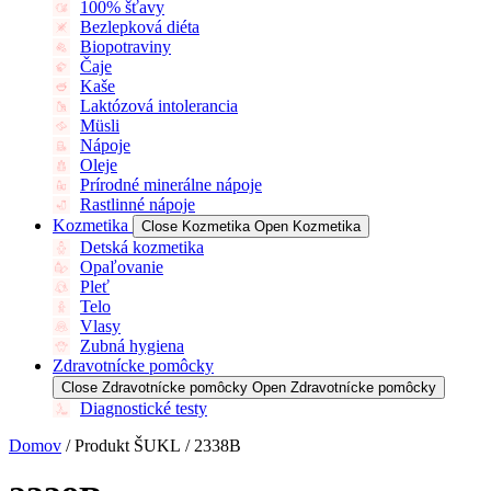
100% šťavy
Bezlepková diéta
Biopotraviny
Čaje
Kaše
Laktózová intolerancia
Müsli
Nápoje
Oleje
Prírodné minerálne nápoje
Rastlinné nápoje
Kozmetika
Close Kozmetika
Open Kozmetika
Detská kozmetika
Opaľovanie
Pleť
Telo
Vlasy
Zubná hygiena
Zdravotnícke pomôcky
Close Zdravotnícke pomôcky
Open Zdravotnícke pomôcky
Diagnostické testy
Domov
/ Produkt ŠUKL / 2338B