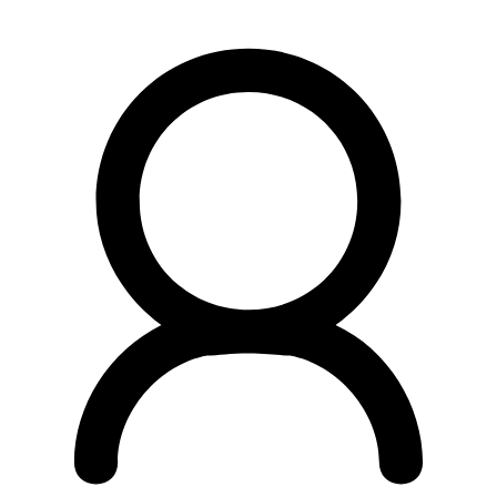
Preskočiť
na
obsah