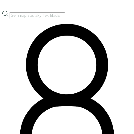
Products
search