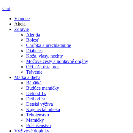
Cart
Vianoce
Akcia
Zdravie
Alergia
Bolesť
Chrípka a prechladnutie
Diabetes
Koža, vlasy, nechty
Močové cesty a pohlavné orgány
Oči, uši, ústa, nos
Trávenie
Matka a dieťa
Bábätká
Budúce mamičky
Deti od 1r.
Deti od 3r.
Detská výživa
Kojenecké mlieka
Tehotenstvo
Mamičky
Príslušenstvo
Výživové doplnky