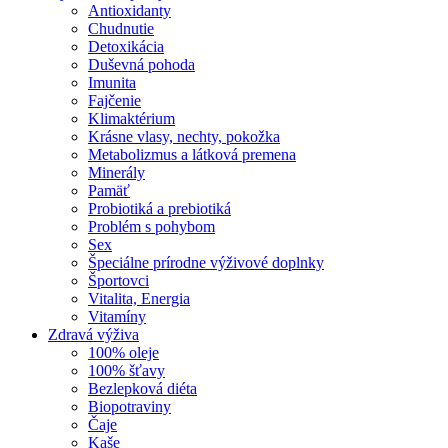
Antioxidanty
Chudnutie
Detoxikácia
Duševná pohoda
Imunita
Fajčenie
Klimaktérium
Krásne vlasy, nechty, pokožka
Metabolizmus a látková premena
Minerály
Pamäť
Probiotiká a prebiotiká
Problém s pohybom
Sex
Špeciálne prírodne výživové doplnky
Športovci
Vitalita, Energia
Vitamíny
Zdravá výživa
100% oleje
100% šťavy
Bezlepková diéta
Biopotraviny
Čaje
Kaše