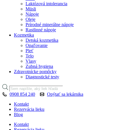
Laktózová intolerancia
Müsli
Nápoje
Oleje
Prírodné minerálne nápoje
Rastlinné nápoje
Kozmetika
Detská kozmetika
Opaľovanie
Pleť
Telo
Vlasy
Zubná hygiena
Zdravotnícke pomôcky
Diagnostické testy
Products
search
0908 854 240
Opýtať sa lekárnika
Kontakt
Rezervácia lieku
Blog
Kontakt
Rezervácia lieku