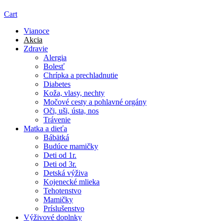
Cart
Vianoce
Akcia
Zdravie
Alergia
Bolesť
Chrípka a prechladnutie
Diabetes
Koža, vlasy, nechty
Močové cesty a pohlavné orgány
Oči, uši, ústa, nos
Trávenie
Matka a dieťa
Bábätká
Budúce mamičky
Deti od 1r.
Deti od 3r.
Detská výživa
Kojenecké mlieka
Tehotenstvo
Mamičky
Príslušenstvo
Výživové doplnky