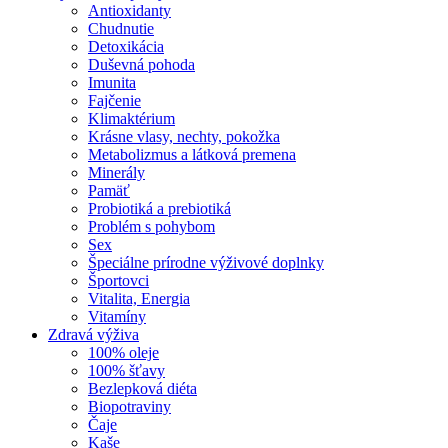
Antioxidanty
Chudnutie
Detoxikácia
Duševná pohoda
Imunita
Fajčenie
Klimaktérium
Krásne vlasy, nechty, pokožka
Metabolizmus a látková premena
Minerály
Pamäť
Probiotiká a prebiotiká
Problém s pohybom
Sex
Špeciálne prírodne výživové doplnky
Športovci
Vitalita, Energia
Vitamíny
Zdravá výživa
100% oleje
100% šťavy
Bezlepková diéta
Biopotraviny
Čaje
Kaše