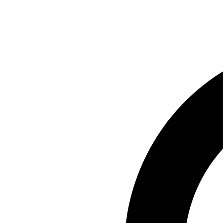
Preskočiť
na
obsah