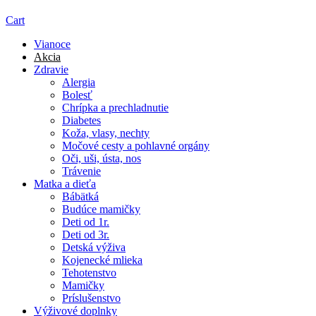
Cart
Vianoce
Akcia
Zdravie
Alergia
Bolesť
Chrípka a prechladnutie
Diabetes
Koža, vlasy, nechty
Močové cesty a pohlavné orgány
Oči, uši, ústa, nos
Trávenie
Matka a dieťa
Bábätká
Budúce mamičky
Deti od 1r.
Deti od 3r.
Detská výživa
Kojenecké mlieka
Tehotenstvo
Mamičky
Príslušenstvo
Výživové doplnky