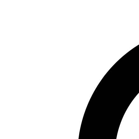
Preskočiť
na
obsah