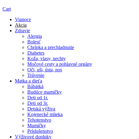
Cart
Vianoce
Akcia
Zdravie
Alergia
Bolesť
Chrípka a prechladnutie
Diabetes
Koža, vlasy, nechty
Močové cesty a pohlavné orgány
Oči, uši, ústa, nos
Trávenie
Matka a dieťa
Bábätká
Budúce mamičky
Deti od 1r.
Deti od 3r.
Detská výživa
Kojenecké mlieka
Tehotenstvo
Mamičky
Príslušenstvo
Výživové doplnky