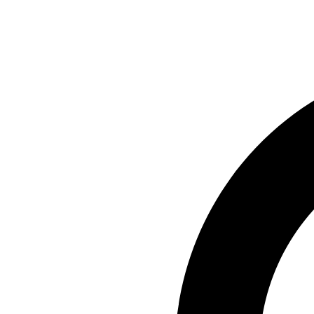
Preskočiť
na
obsah