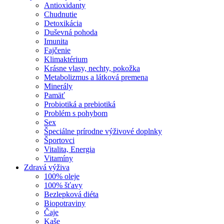
Antioxidanty
Chudnutie
Detoxikácia
Duševná pohoda
Imunita
Fajčenie
Klimaktérium
Krásne vlasy, nechty, pokožka
Metabolizmus a látková premena
Minerály
Pamäť
Probiotiká a prebiotiká
Problém s pohybom
Sex
Špeciálne prírodne výživové doplnky
Športovci
Vitalita, Energia
Vitamíny
Zdravá výživa
100% oleje
100% šťavy
Bezlepková diéta
Biopotraviny
Čaje
Kaše