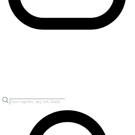
Products
search