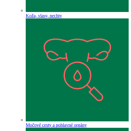
Koža, vlasy, nechty
Močové cesty a pohlavné orgány