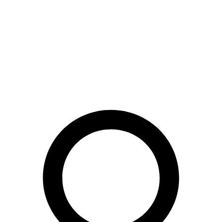
Preskočiť
na
obsah