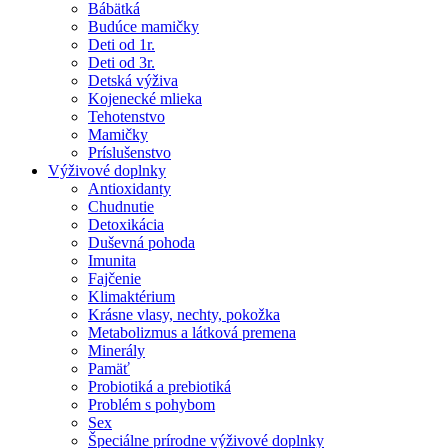
Bábätká
Budúce mamičky
Deti od 1r.
Deti od 3r.
Detská výživa
Kojenecké mlieka
Tehotenstvo
Mamičky
Príslušenstvo
Výživové doplnky
Antioxidanty
Chudnutie
Detoxikácia
Duševná pohoda
Imunita
Fajčenie
Klimaktérium
Krásne vlasy, nechty, pokožka
Metabolizmus a látková premena
Minerály
Pamäť
Probiotiká a prebiotiká
Problém s pohybom
Sex
Špeciálne prírodne výživové doplnky