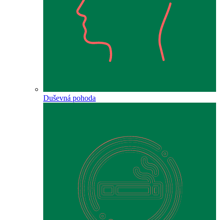
Duševná pohoda