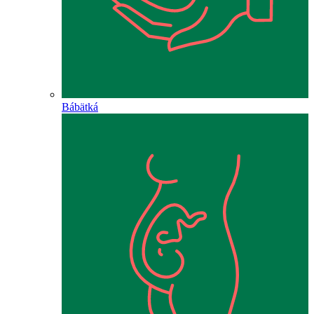
Bábätká