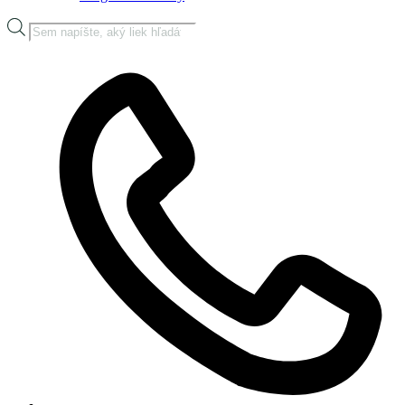
Products
search