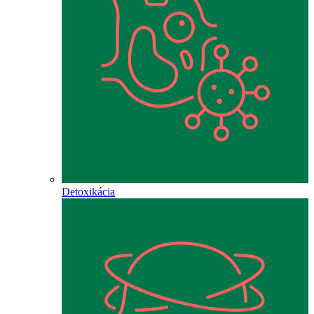
Detoxikácia