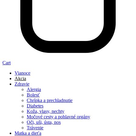
Cart
Vianoce
Akcia
Zdravie
Alergia
Bolesť
Chrípka a prechladnutie
Diabetes
Koža, vlasy, nechty
Močové cesty a pohlavné orgány
Oči, uši, ústa, nos
Trávenie
Matka a dieťa