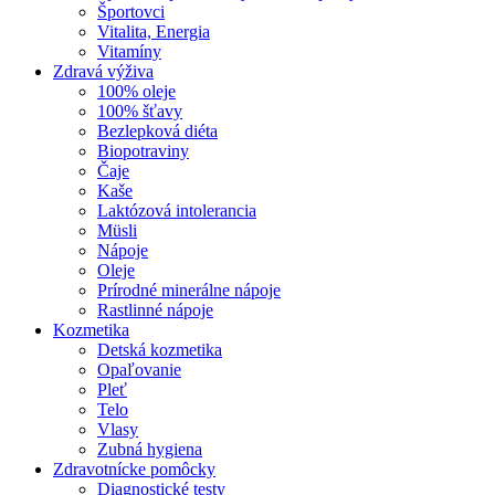
Športovci
Vitalita, Energia
Vitamíny
Zdravá výživa
100% oleje
100% šťavy
Bezlepková diéta
Biopotraviny
Čaje
Kaše
Laktózová intolerancia
Müsli
Nápoje
Oleje
Prírodné minerálne nápoje
Rastlinné nápoje
Kozmetika
Detská kozmetika
Opaľovanie
Pleť
Telo
Vlasy
Zubná hygiena
Zdravotnícke pomôcky
Diagnostické testy