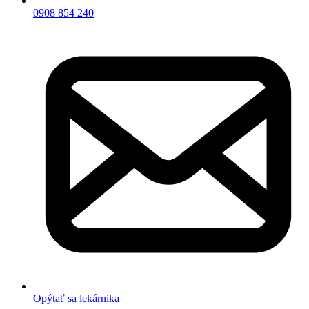
0908 854 240
Opýtať sa lekárnika