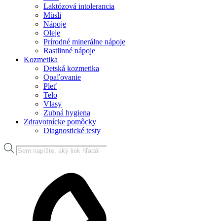
Laktózová intolerancia
Müsli
Nápoje
Oleje
Prírodné minerálne nápoje
Rastlinné nápoje
Kozmetika
Detská kozmetika
Opaľovanie
Pleť
Telo
Vlasy
Zubná hygiena
Zdravotnícke pomôcky
Diagnostické testy
Products
search