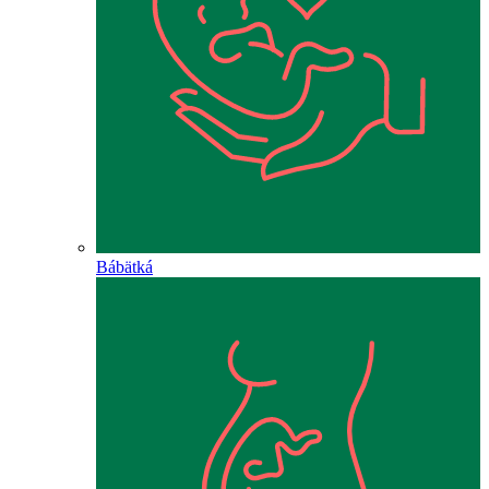
Bábätká