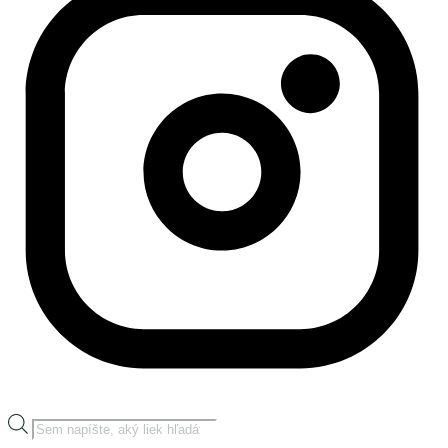
Products
search