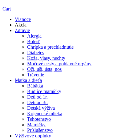
Cart
Vianoce
Akcia
Zdravie
Alergia
Bolesť
Chrípka a prechladnutie
Diabetes
Koža, vlasy, nechty
Močové cesty a pohlavné orgány
Oči, uši, ústa, nos
Trávenie
Matka a dieťa
Bábätká
Budúce mamičky
Deti od 1r.
Deti od 3r.
Detská výživa
Kojenecké mlieka
Tehotenstvo
Mamičky
Príslušenstvo
Výživové doplnky