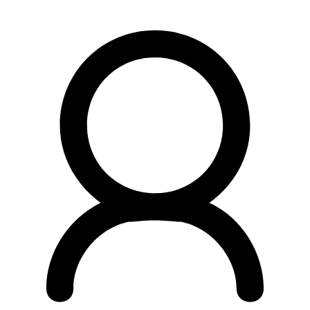
Preskočiť
na
obsah