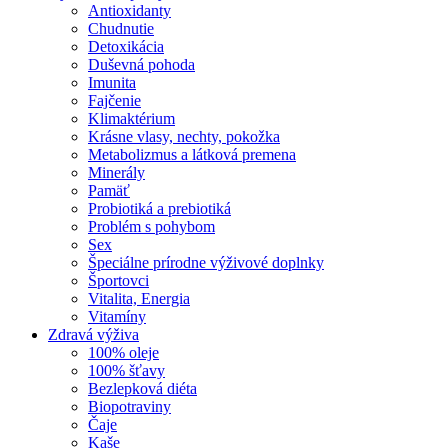
Antioxidanty
Chudnutie
Detoxikácia
Duševná pohoda
Imunita
Fajčenie
Klimaktérium
Krásne vlasy, nechty, pokožka
Metabolizmus a látková premena
Minerály
Pamäť
Probiotiká a prebiotiká
Problém s pohybom
Sex
Špeciálne prírodne výživové doplnky
Športovci
Vitalita, Energia
Vitamíny
Zdravá výživa
100% oleje
100% šťavy
Bezlepková diéta
Biopotraviny
Čaje
Kaše