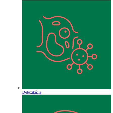
Detoxikácia