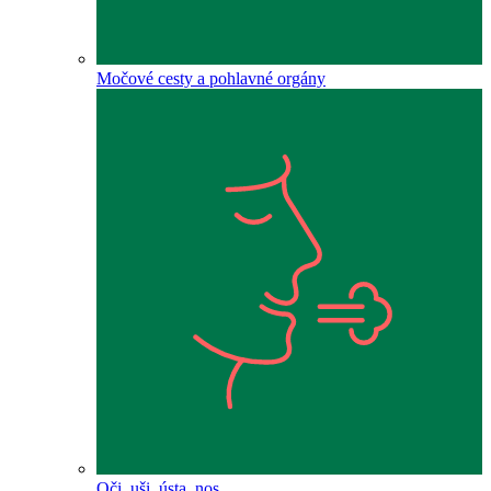
Močové cesty a pohlavné orgány
Oči, uši, ústa, nos