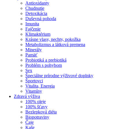
Antioxidanty
Chudnutie
Detoxikácia
Duševná pohoda
Imunita
Fajčenie
Klimaktérium
Krásne vlasy, nechty, pokožka
Metabolizmus a látková premena
Minerály
Pamäť
Probiotiká a prebiotiká
Problém s pohybom
Sex
Špeciálne prírodne výživové doplnky
Športovci
Vitalita, Energia
Vitamíny
Zdravá výživa
100% oleje
100% šťavy
Bezlepková diéta
Biopotraviny
Čaje
Kaše