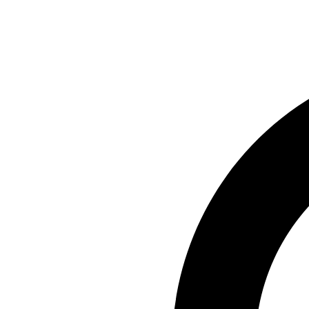
Preskočiť
na
obsah