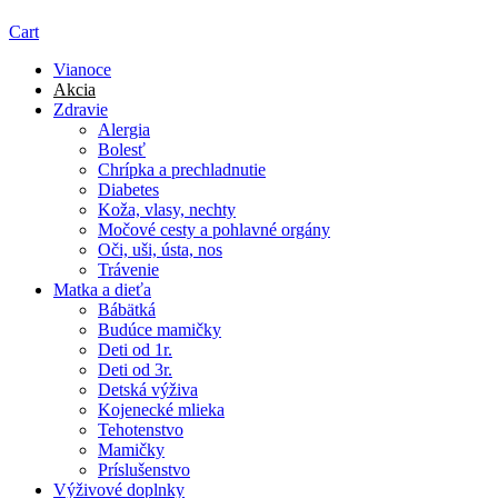
Cart
Vianoce
Akcia
Zdravie
Alergia
Bolesť
Chrípka a prechladnutie
Diabetes
Koža, vlasy, nechty
Močové cesty a pohlavné orgány
Oči, uši, ústa, nos
Trávenie
Matka a dieťa
Bábätká
Budúce mamičky
Deti od 1r.
Deti od 3r.
Detská výživa
Kojenecké mlieka
Tehotenstvo
Mamičky
Príslušenstvo
Výživové doplnky