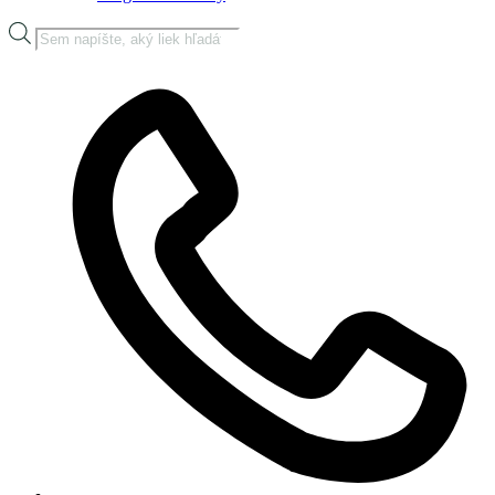
Products
search