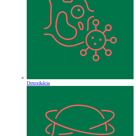
Detoxikácia