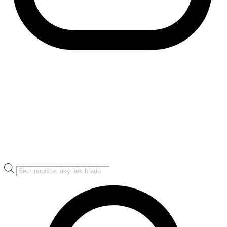
Products
search