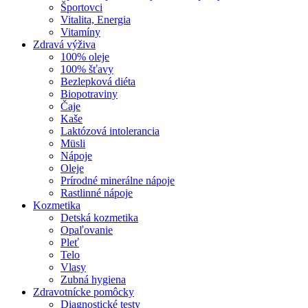
Športovci
Vitalita, Energia
Vitamíny
Zdravá výživa
100% oleje
100% šťavy
Bezlepková diéta
Biopotraviny
Čaje
Kaše
Laktózová intolerancia
Müsli
Nápoje
Oleje
Prírodné minerálne nápoje
Rastlinné nápoje
Kozmetika
Detská kozmetika
Opaľovanie
Pleť
Telo
Vlasy
Zubná hygiena
Zdravotnícke pomôcky
Diagnostické testy