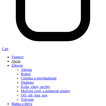
Cart
Vianoce
Akcia
Zdravie
Alergia
Bolesť
Chrípka a prechladnutie
Diabetes
Koža, vlasy, nechty
Močové cesty a pohlavné orgány
Oči, uši, ústa, nos
Trávenie
Matka a dieťa