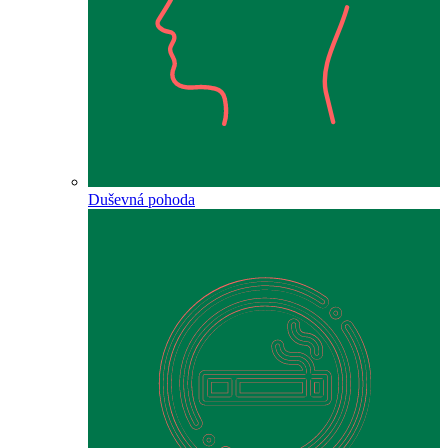
Duševná pohoda