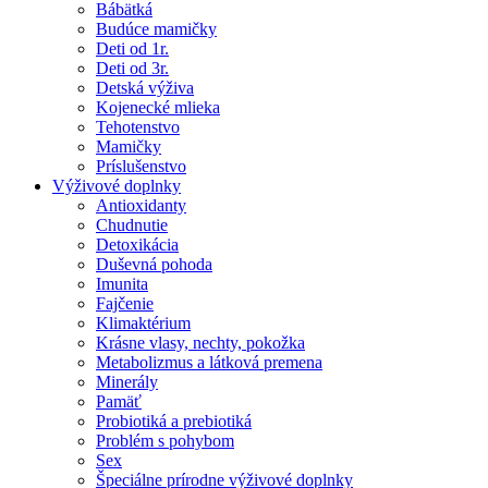
Bábätká
Budúce mamičky
Deti od 1r.
Deti od 3r.
Detská výživa
Kojenecké mlieka
Tehotenstvo
Mamičky
Príslušenstvo
Výživové doplnky
Antioxidanty
Chudnutie
Detoxikácia
Duševná pohoda
Imunita
Fajčenie
Klimaktérium
Krásne vlasy, nechty, pokožka
Metabolizmus a látková premena
Minerály
Pamäť
Probiotiká a prebiotiká
Problém s pohybom
Sex
Špeciálne prírodne výživové doplnky