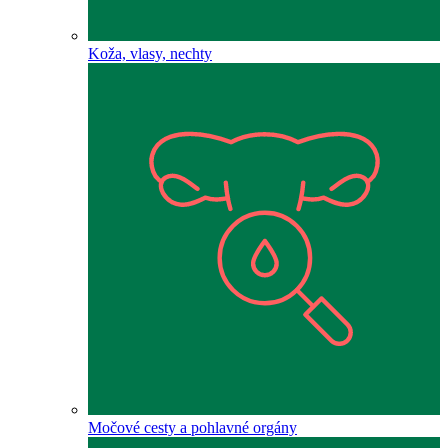
Koža, vlasy, nechty
Močové cesty a pohlavné orgány