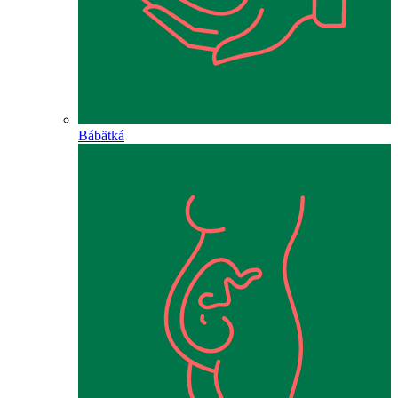
Bábätká