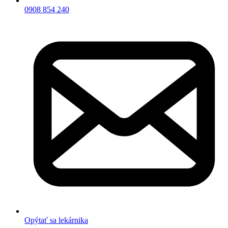
0908 854 240
Opýtať sa lekárnika