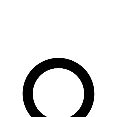
Preskočiť
na
obsah