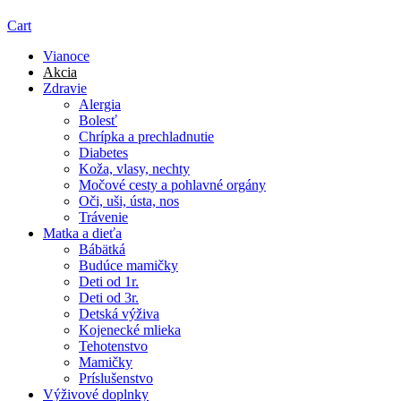
Cart
Vianoce
Akcia
Zdravie
Alergia
Bolesť
Chrípka a prechladnutie
Diabetes
Koža, vlasy, nechty
Močové cesty a pohlavné orgány
Oči, uši, ústa, nos
Trávenie
Matka a dieťa
Bábätká
Budúce mamičky
Deti od 1r.
Deti od 3r.
Detská výživa
Kojenecké mlieka
Tehotenstvo
Mamičky
Príslušenstvo
Výživové doplnky