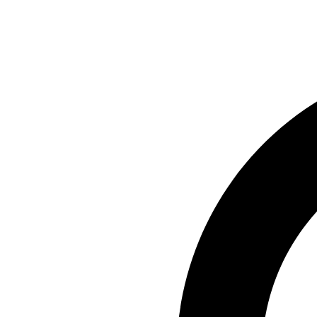
Preskočiť
na
obsah