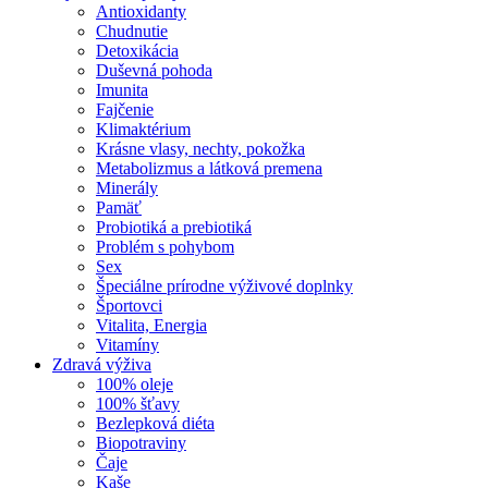
Antioxidanty
Chudnutie
Detoxikácia
Duševná pohoda
Imunita
Fajčenie
Klimaktérium
Krásne vlasy, nechty, pokožka
Metabolizmus a látková premena
Minerály
Pamäť
Probiotiká a prebiotiká
Problém s pohybom
Sex
Špeciálne prírodne výživové doplnky
Športovci
Vitalita, Energia
Vitamíny
Zdravá výživa
100% oleje
100% šťavy
Bezlepková diéta
Biopotraviny
Čaje
Kaše