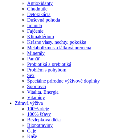
Antioxidanty
Chudnutie
Detoxikácia
Duševná pohoda
Imunita
Fajčenie
Klimaktérium
Krásne vlasy, nechty, pokožka
Metabolizmus a látková premena
Minerály
Pamäť
Probiotiká a prebiotiká
Problém s pohybom
Sex
Špeciálne prírodne výživové doplnky
Športovci
Vitalita, Energia
Vitamíny
Zdravá výživa
100% oleje
100% šťavy
Bezlepková diéta
Biopotraviny
Čaje
Kaše