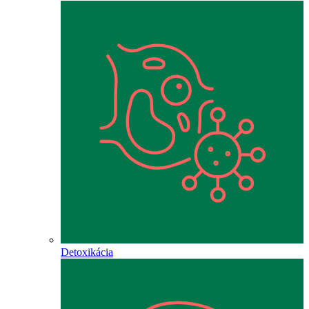
Detoxikácia