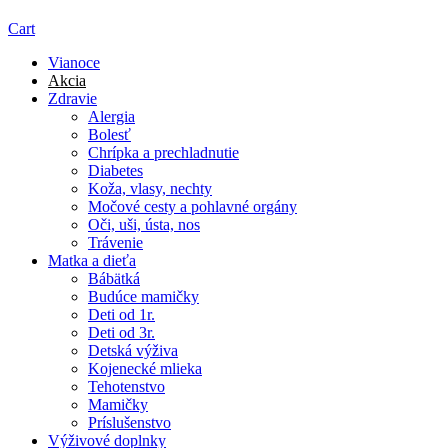
Cart
Vianoce
Akcia
Zdravie
Alergia
Bolesť
Chrípka a prechladnutie
Diabetes
Koža, vlasy, nechty
Močové cesty a pohlavné orgány
Oči, uši, ústa, nos
Trávenie
Matka a dieťa
Bábätká
Budúce mamičky
Deti od 1r.
Deti od 3r.
Detská výživa
Kojenecké mlieka
Tehotenstvo
Mamičky
Príslušenstvo
Výživové doplnky