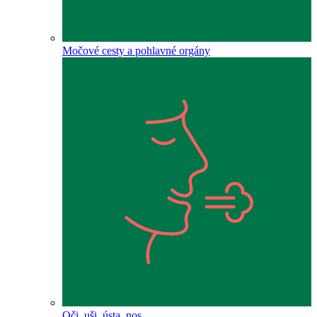
Močové cesty a pohlavné orgány
Oči, uši, ústa, nos