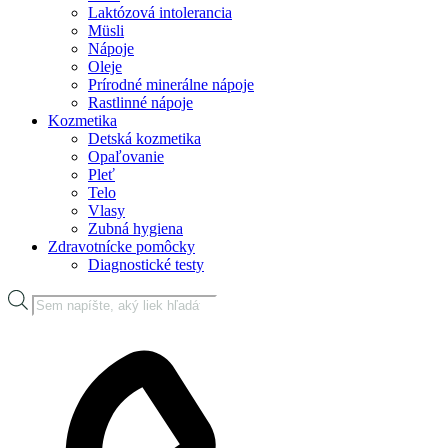
Laktózová intolerancia
Müsli
Nápoje
Oleje
Prírodné minerálne nápoje
Rastlinné nápoje
Kozmetika
Detská kozmetika
Opaľovanie
Pleť
Telo
Vlasy
Zubná hygiena
Zdravotnícke pomôcky
Diagnostické testy
Products
search