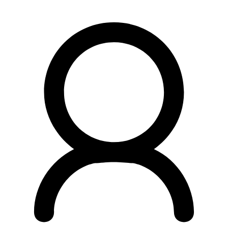
Preskočiť
na
obsah