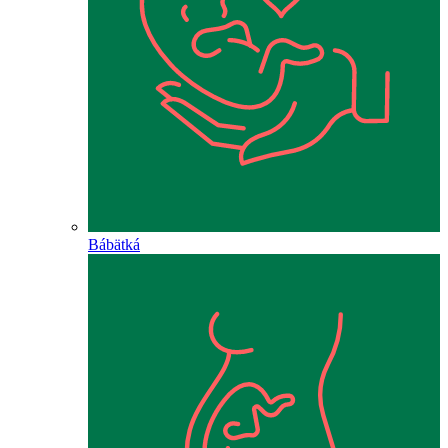
Bábätká