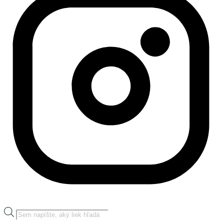
Products
search