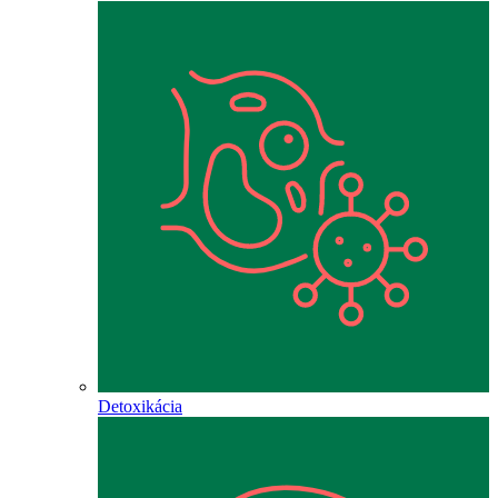
Detoxikácia