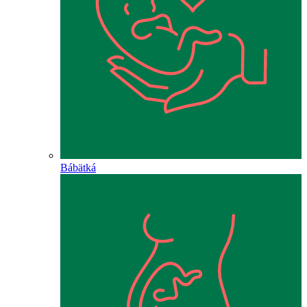
Bábätká