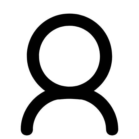
Preskočiť
na
obsah