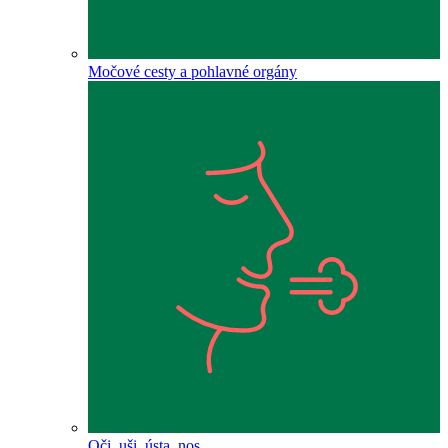
Močové cesty a pohlavné orgány
Oči, uši, ústa, nos