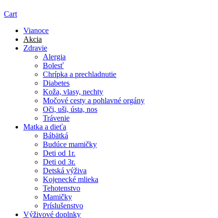
Cart
Vianoce
Akcia
Zdravie
Alergia
Bolesť
Chrípka a prechladnutie
Diabetes
Koža, vlasy, nechty
Močové cesty a pohlavné orgány
Oči, uši, ústa, nos
Trávenie
Matka a dieťa
Bábätká
Budúce mamičky
Deti od 1r.
Deti od 3r.
Detská výživa
Kojenecké mlieka
Tehotenstvo
Mamičky
Príslušenstvo
Výživové doplnky