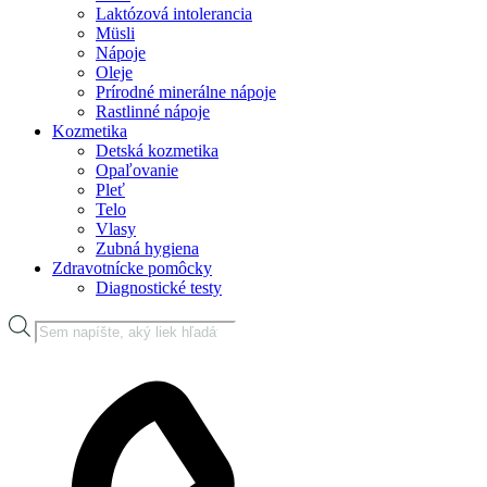
Laktózová intolerancia
Müsli
Nápoje
Oleje
Prírodné minerálne nápoje
Rastlinné nápoje
Kozmetika
Detská kozmetika
Opaľovanie
Pleť
Telo
Vlasy
Zubná hygiena
Zdravotnícke pomôcky
Diagnostické testy
Products
search