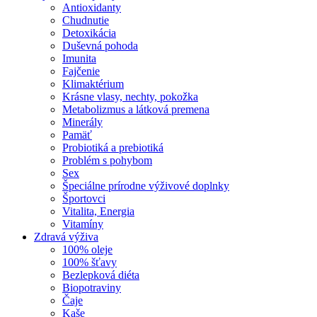
Antioxidanty
Chudnutie
Detoxikácia
Duševná pohoda
Imunita
Fajčenie
Klimaktérium
Krásne vlasy, nechty, pokožka
Metabolizmus a látková premena
Minerály
Pamäť
Probiotiká a prebiotiká
Problém s pohybom
Sex
Špeciálne prírodne výživové doplnky
Športovci
Vitalita, Energia
Vitamíny
Zdravá výživa
100% oleje
100% šťavy
Bezlepková diéta
Biopotraviny
Čaje
Kaše