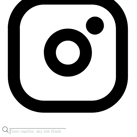
Products
search