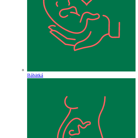
Bábätká