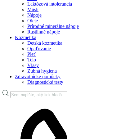
Laktózová intolerancia
Müsli
Nápoje
Oleje
Prírodné minerálne nápoje
Rastlinné nápoje
Kozmetika
Detská kozmetika
Opaľovanie
Pleť
Telo
Vlasy
Zubná hygiena
Zdravotnícke pomôcky
Diagnostické testy
Products
search