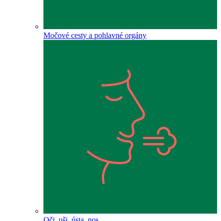
Močové cesty a pohlavné orgány
Oči, uši, ústa, nos