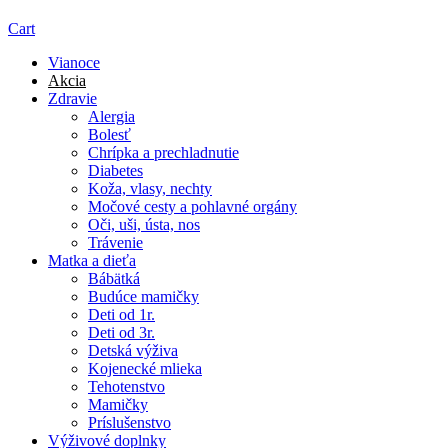
Cart
Vianoce
Akcia
Zdravie
Alergia
Bolesť
Chrípka a prechladnutie
Diabetes
Koža, vlasy, nechty
Močové cesty a pohlavné orgány
Oči, uši, ústa, nos
Trávenie
Matka a dieťa
Bábätká
Budúce mamičky
Deti od 1r.
Deti od 3r.
Detská výživa
Kojenecké mlieka
Tehotenstvo
Mamičky
Príslušenstvo
Výživové doplnky