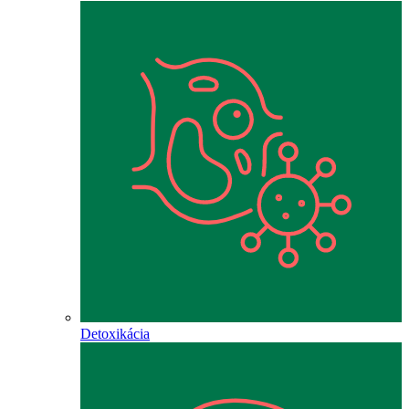
Detoxikácia