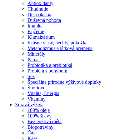
Antioxidanty
Chudnutie
Detoxikácia
Duševná pohoda
Imunita
Fajčenie
Klimaktérium
Krásne vlasy, nechty, pokožka
Metabolizmus a látková premena
Minerály
Pamäť
Probiotiká a prebiotiká
Problém s pohybom
Sex
Špeciálne prírodne výživové doplnky
Športovci
Vitalita, Energia
Vitamíny
Zdravá výživa
100% oleje
100% šťavy
Bezlepková diéta
Biopotraviny
Čaje
Kaše