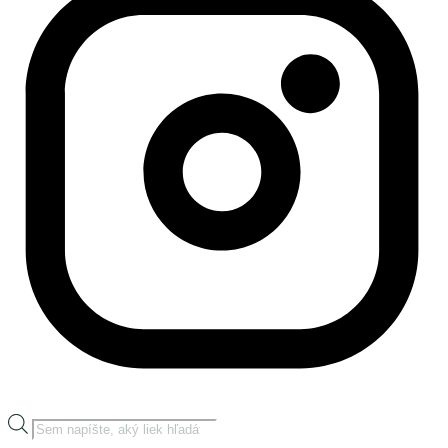
Products
search