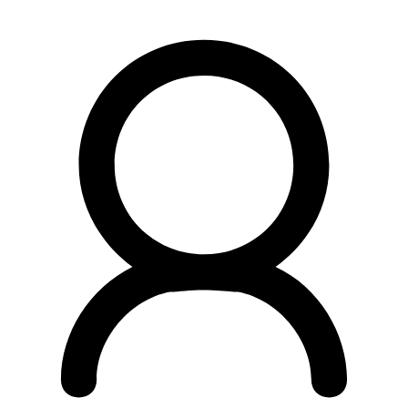
Preskočiť
na
obsah