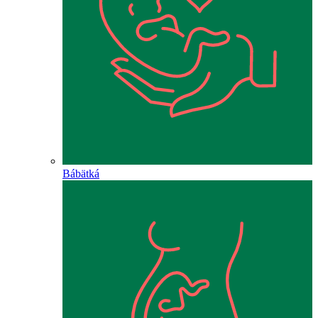
Bábätká