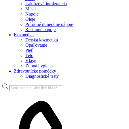
Laktózová intolerancia
Müsli
Nápoje
Oleje
Prírodné minerálne nápoje
Rastlinné nápoje
Kozmetika
Detská kozmetika
Opaľovanie
Pleť
Telo
Vlasy
Zubná hygiena
Zdravotnícke pomôcky
Diagnostické testy
Products
search