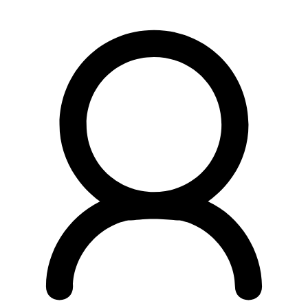
Preskočiť
na
obsah