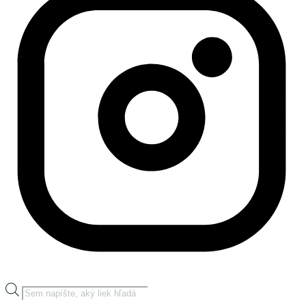
Products
search