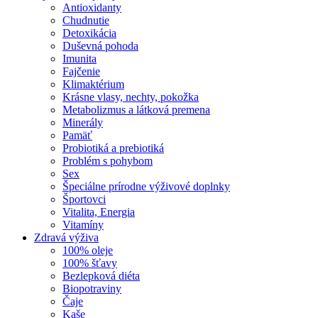
Antioxidanty
Chudnutie
Detoxikácia
Duševná pohoda
Imunita
Fajčenie
Klimaktérium
Krásne vlasy, nechty, pokožka
Metabolizmus a látková premena
Minerály
Pamäť
Probiotiká a prebiotiká
Problém s pohybom
Sex
Špeciálne prírodne výživové doplnky
Športovci
Vitalita, Energia
Vitamíny
Zdravá výživa
100% oleje
100% šťavy
Bezlepková diéta
Biopotraviny
Čaje
Kaše