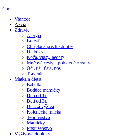
Cart
Vianoce
Akcia
Zdravie
Alergia
Bolesť
Chrípka a prechladnutie
Diabetes
Koža, vlasy, nechty
Močové cesty a pohlavné orgány
Oči, uši, ústa, nos
Trávenie
Matka a dieťa
Bábätká
Budúce mamičky
Deti od 1r.
Deti od 3r.
Detská výživa
Kojenecké mlieka
Tehotenstvo
Mamičky
Príslušenstvo
Výživové doplnky