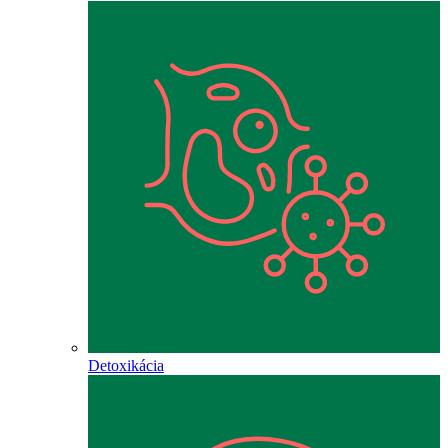
Detoxikácia