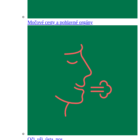
Močové cesty a pohlavné orgány
Oči, uši, ústa, nos